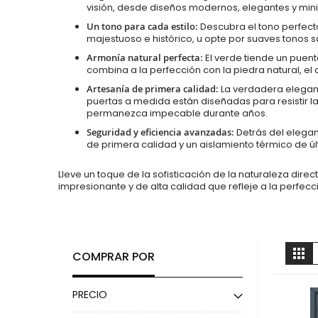
visión, desde diseños modernos, elegantes y minim
Un tono para cada estilo:
Descubra el tono perfecto
majestuoso e histórico, u opte por suaves tonos 
Armonía natural perfecta:
El verde tiende un puent
combina a la perfección con la piedra natural, el c
Artesanía de primera calidad:
La verdadera eleganc
puertas a medida están diseñadas para resistir l
permanezca impecable durante años.
Seguridad y eficiencia avanzadas:
Detrás del elegan
de primera calidad y un aislamiento térmico de 
Lleve un toque de la sofisticación de la naturaleza di
impresionante y de alta calidad que refleje a la perfecci
V
Par
COMPRAR POR
c
PRECIO