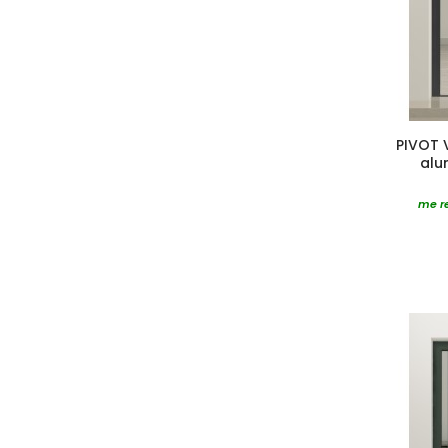
PIVOT 
alu
me re