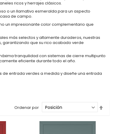
neles ricos y herrajes clásicos.
ujoso o un llamativo esmeralda para un aspecto
de casa de campo.
 como un impresionante color complementario que
ales más selectos y altamente duraderos, nuestras
as, garantizando que su rico acabado verde
 máxima tranquilidad con sistemas de cierre multipunto
camente eficiente durante todo el año.
tas de entrada verdes a medida y diseñe una entrada
Fijar
Ordenar por
Dirección
Descendente