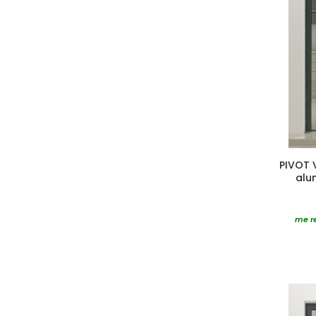
PIVOT 
alu
me re