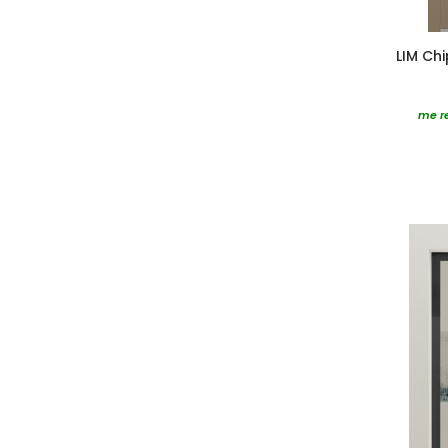
LIM Ch
me re