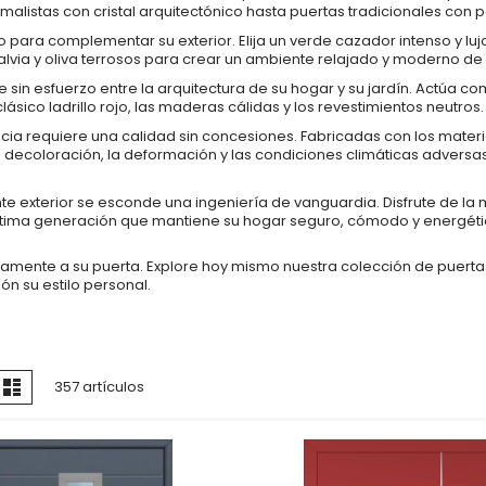
alistas con cristal arquitectónico hasta puertas tradicionales con pa
 para complementar su exterior. Elija un verde cazador intenso y l
salvia y oliva terrosos para crear un ambiente relajado y moderno 
e sin esfuerzo entre la arquitectura de su hogar y su jardín. Actúa
lásico ladrillo rojo, las maderas cálidas y los revestimientos neutros.
ia requiere una calidad sin concesiones. Fabricadas con los materi
a decoloración, la deformación y las condiciones climáticas advers
te exterior se esconde una ingeniería de vanguardia. Disfrute de la
última generación que mantiene su hogar seguro, cómodo y energéti
rectamente a su puerta. Explore hoy mismo nuestra colección de puer
ón su estilo personal.
er
rilla
Lista
357
artículos
omo