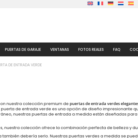
PUERTAS DE GARAJE
VENTANAS
FOTOS REALES
FAQ
COO
ERTA DE ENTRADA VERDE
z con nuestra colección premium de
puertas de entrada verdes elegante
 puerta de entrada verde es una opción de diseño impresionante que 
neo, nuestras puertas de entrada a medida están diseñadas para of
, nuestra colección ofrece la combinación perfecta de belleza y du
da también debería serlo. Nuestras puertas verdes a medida se pu