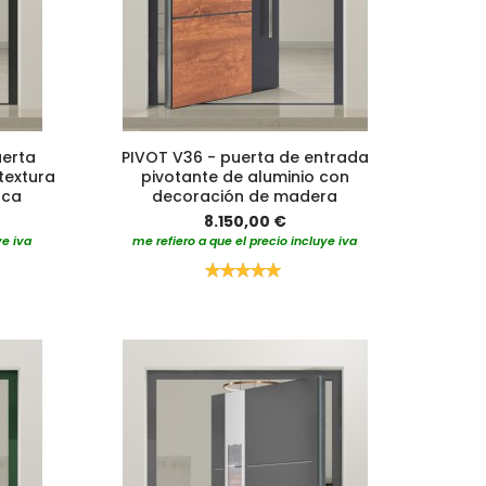
uerta
PIVOT V36 - puerta de entrada
textura
pivotante de aluminio con
nca
decoración de madera
8.150,00 €
ye iva
me refiero a que el precio incluye iva
Valoración:
100%