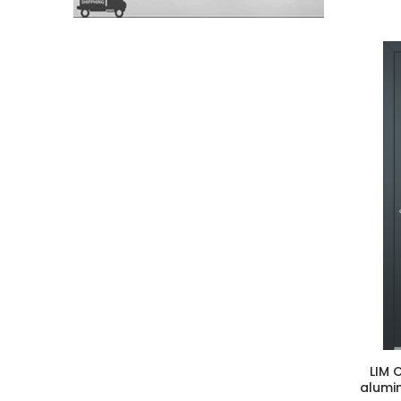
LIM 
alumi