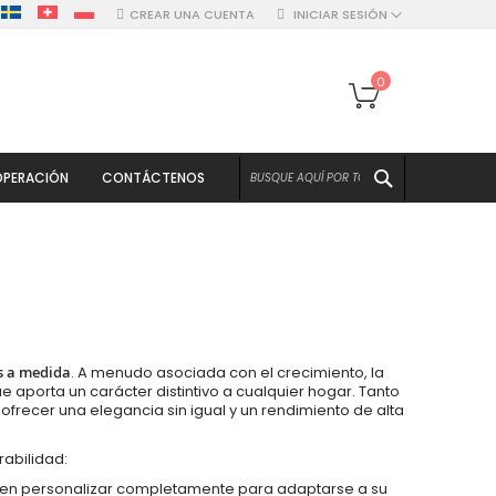
CREAR UNA CUENTA
INICIAR SESIÓN
Mi cesta
0
BUSCAR
PERACIÓN
CONTÁCTENOS
s a medida
. A menudo asociada con el crecimiento, la
aporta un carácter distintivo a cualquier hogar. Tanto
recer una elegancia sin igual y un rendimiento de alta
rabilidad:
eden personalizar completamente para adaptarse a su