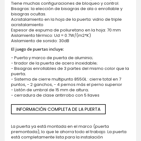
Tiene muchas configuraciones de bloqueo y control.
Bisagras: la elección de bisagras de ala o enrollable y
bisagras ocultas.
Acristalamiento en la hoja de la puerta: vidrio de triple
acristalamiento
Espesor de espuma de poliuretano en la hoja: 70 mm
Aislamiento térmico: Ud = 0.7W/(m2*K)
Aislamiento de sonido: 30dB
El juego de puertas incluye:
- Puerta y marco de puerta de aluminio;
- tirador de la puerta de acero inoxidable;
- Bisagras enrollables de 3 partes del mismo color que la
puerta;
- Sistema de cierre multipunto 855GL : cierre total en 7
puntos, - 2 ganchos, - 4 pernos más el perno superior
- Listón de umbral de 15 mm de altura;
- cerradura de clase antirrobo con 5 llaves
INFORMACIÓN COMPLETA DE LA PUERTA
La puerta ya está montada en el marco (puerta
premontada), lo que le ahorra todo el trabajo. La puerta
está completamente lista para la instalación