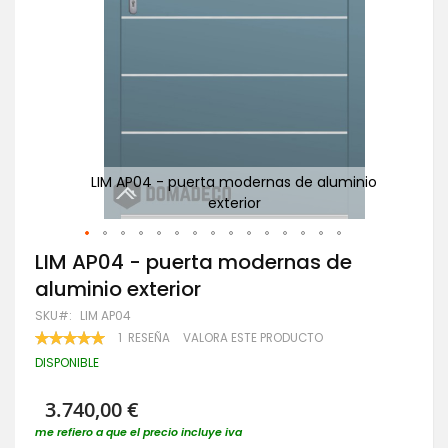
nio
LIM AP04 - puerta modernas de aluminio
exterior
Saltar
LIM AP04 - puerta modernas de
al
aluminio exterior
comienzo
de
SKU
LIM AP04
la
VALORACIÓN:
1
RESEÑA
VALORA ESTE PRODUCTO
galería
100
100
% OF
de
DISPONIBLE
imágenes
3.740,00 €
me refiero a que el precio incluye iva