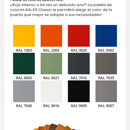
¿Rojo intenso o tal vez un delicado azul? ¡La paleta de
colores RAL K5 Classic le permitirá elegir el color de la
puerta que mejor se adapte a sus necesidades!
RAL 1003
RAL 2004
RAL 3020
RAL 5002
RAL 6005
RAL 6021
RAL 7016
RAL 7039
RAL 7040
RAL 9016
RAL 9005
RAL 9007