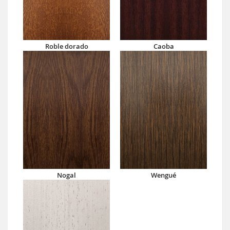
Roble dorado
Caoba
Nogal
Wengué