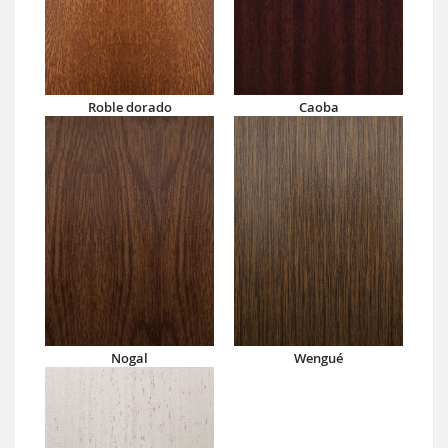
Roble dorado
Caoba
Nogal
Wengué