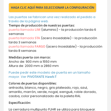
HAGA CLIC AQUÍ PARA SELECCIONAR LA CONFIGURACIÓN
Las puertas se fabrican una vez realizado el pedido a
través de la página web.
Tiempo de producción de nuestras puertas:
puerta llamada
LIM
(aluminio) - la producción tarda 6
semanas
puerta llamada
STA
(acero Inoxidable) - la producción
tarda 3 semanas
puerta llamada
FARGO
(acero Inoxidable) - la producción
tarda 8 semanas
Medidas puerta con marco:
Ancho de: 900 mm a 1550 mm
Altura de: 2000 mm a 2860 mm
Puede pedir este modelo de puerta en un tamaño
mayor. Ver
PIVOTANTE Hawk-T
Colores de puertas disponibles:
antracita, blanco, negro, gris plateado, rojo, azul,
amarillo, marrón, verde, nogal, wengué, roble dorado,
caoba, color personalizado de la paleta RAL
Especificación:
La cerradura multipunto FUHR se utiliza para bloquear.