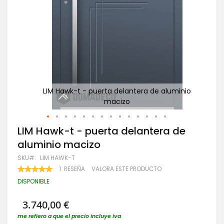
inio
LIM Hawk-t - puerta delantera de aluminio
macizo
Saltar
LIM Hawk-t - puerta delantera de
al
aluminio macizo
comienzo
de
SKU
LIM HAWK-T
la
VALORACIÓN:
1
RESEÑA
VALORA ESTE PRODUCTO
galería
100
100
% OF
de
DISPONIBLE
imágenes
3.740,00 €
me refiero a que el precio incluye iva