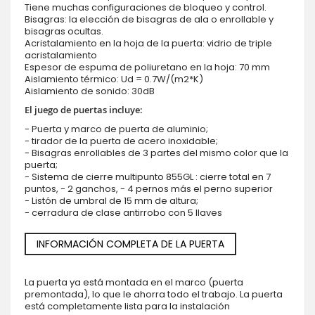
Tiene muchas configuraciones de bloqueo y control.
Bisagras: la elección de bisagras de ala o enrollable y
bisagras ocultas.
Acristalamiento en la hoja de la puerta: vidrio de triple
acristalamiento
Espesor de espuma de poliuretano en la hoja: 70 mm
Aislamiento térmico: Ud = 0.7W/(m2*K)
Aislamiento de sonido: 30dB
El juego de puertas incluye:
- Puerta y marco de puerta de aluminio;
- tirador de la puerta de acero inoxidable;
- Bisagras enrollables de 3 partes del mismo color que la
puerta;
- Sistema de cierre multipunto 855GL : cierre total en 7
puntos, - 2 ganchos, - 4 pernos más el perno superior
- Listón de umbral de 15 mm de altura;
- cerradura de clase antirrobo con 5 llaves
INFORMACIÓN COMPLETA DE LA PUERTA
La puerta ya está montada en el marco (puerta
premontada), lo que le ahorra todo el trabajo. La puerta
está completamente lista para la instalación