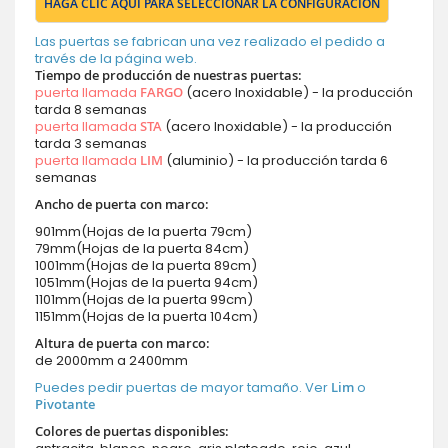
HAGA CLIC AQUÍ PARA SELECCIONAR LA CONFIGURACIÓN
Las puertas se fabrican una vez realizado el pedido a
través de la página web.
Tiempo de producción de nuestras puertas:
puerta llamada
FARGO
(acero Inoxidable) - la producción
tarda 8 semanas
puerta llamada
STA
(acero Inoxidable) - la producción
tarda 3 semanas
puerta llamada
LIM
(aluminio) - la producción tarda 6
semanas
Ancho de puerta con marco:
901mm(Hojas de la puerta 79cm)
79mm(Hojas de la puerta 84cm)
1001mm(Hojas de la puerta 89cm)
1051mm(Hojas de la puerta 94cm)
1101mm(Hojas de la puerta 99cm)
1151mm(Hojas de la puerta 104cm)
Altura de puerta con marco:
de 2000mm a 2400mm
Puedes pedir puertas de mayor tamaño. Ver
Lim
o
Pivotante
Colores de puertas disponibles: