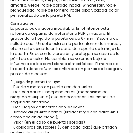
antracita, blanco, negro, gris plateado, rojo, azul,
amarillo, verde, roble dorado, nogal, winchester, roble
blanqueado, roble de tornero, roble albar, caoba, color
personalizado de la paleta RAL
Construcción:
La puerta es de acero inoxidable. En el interior está
rellena de espuma de poliuretano PUR y madera. El
grosor de la hoja de la puerta es de 64 mm. Sistema de
sellado dual: Un sello está en la parte inferior del marco y
el otro está ubicado en la parte de soporte de la hoja de
la puerta. Reducen la vibración y protegen su casa de la
pérdida de calor. No cambian su volumen bajo la
influencia de las condiciones atmosféricas. El marco de
la puerta tiene refuerzos antirrobo en piezas de bisagra y
puntos de bloqueo.
El juego de puertas incluye:
- Puerta y marco de puerta con dos juntas;
- Dos cerraduras independientes (mecanismo de
bloqueo multipunto) que proporcionan soluciones de
seguridad antirrobo;
- Dos juegos de insertos con las llaves;
- Tirador de puerta normal (tirador largo con barra en T
como opción adicional);
- Visor (en el caso de puertas sólidas);
- 6x bisagras ajustables (3x en cada lado) que brindan
protección antirrobo;