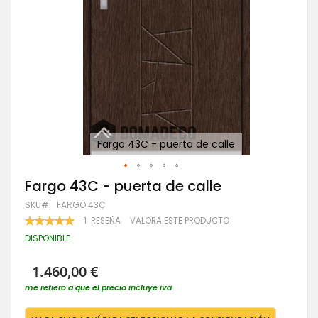
Fargo 43C - puerta de calle
Saltar
Fargo 43C - puerta de calle
al
SKU
FARGO 43C
comienzo
de
VALORACIÓN:
1
RESEÑA
VALORA ESTE PRODUCTO
100
100
la
% OF
DISPONIBLE
galería
de
imágenes
1.460,00 €
me refiero a que el precio incluye iva