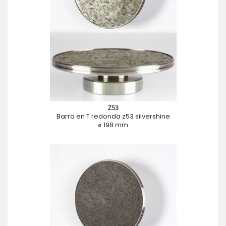
Z53
Barra en T redonda z53 silvershine
⌀ 198 mm