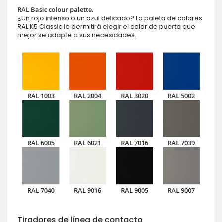
RAL Basic colour palette.
¿Un rojo intenso o un azul delicado? La paleta de colores
RAL K5 Classic le permitirá elegir el color de puerta que
mejor se adapte a sus necesidades.
RAL 1003
RAL 2004
RAL 3020
RAL 5002
RAL 6005
RAL 6021
RAL 7016
RAL 7039
RAL 7040
RAL 9016
RAL 9005
RAL 9007
Tiradores de línea de contacto