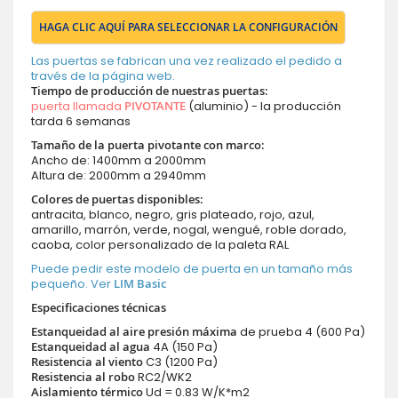
HAGA CLIC AQUÍ PARA SELECCIONAR LA CONFIGURACIÓN
Las puertas se fabrican una vez realizado el pedido a
través de la página web.
Tiempo de producción de nuestras puertas
:
puerta llamada
PIVOTANTE
(aluminio) - la producción
tarda 6 semanas
Tamaño de la puerta pivotante con marco:
Ancho de: 1400mm a 2000mm
Altura de: 2000mm a 2940mm
Colores de puertas disponibles:
antracita, blanco, negro, gris plateado, rojo, azul,
amarillo, marrón, verde, nogal, wengué, roble dorado,
caoba, color personalizado de la paleta RAL
Puede pedir este modelo de puerta en un tamaño más
pequeño. Ver
LIM Basic
Especificaciones técnicas
Estanqueidad al aire presión máxima
de prueba 4 (600 Pa)
Estanqueidad al agua
4A (150 Pa)
Resistencia al viento
C3 (1200 Pa)
Resistencia al robo
RC2/WK2
Aislamiento térmico
Ud = 0.83 W/K*m2