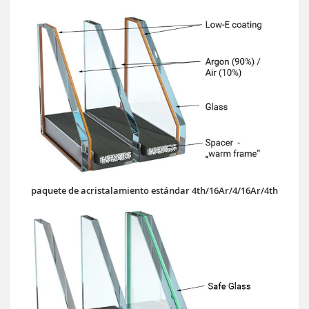
paquete de acristalamiento estándar 4th/16Ar/4/16Ar/4th