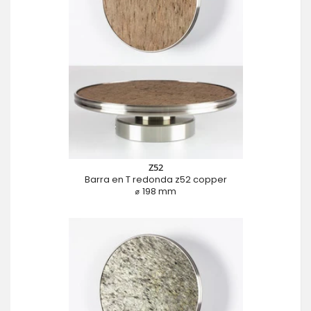
Z52
Barra en T redonda z52 copper
⌀ 198 mm