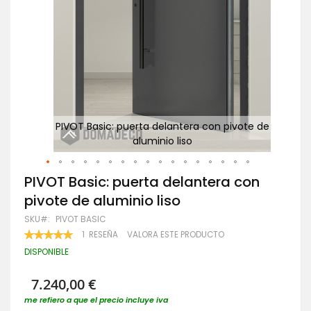
e de
PIVOT Basic: puerta delantera con pivote de
P
aluminio liso
Saltar
PIVOT Basic: puerta delantera con
al
pivote de aluminio liso
comienzo
de
SKU
PIVOT BASIC
la
VALORACIÓN:
1
RESEÑA
VALORA ESTE PRODUCTO
galería
100
100
% OF
de
DISPONIBLE
imágenes
7.240,00 €
me refiero a que el precio incluye iva