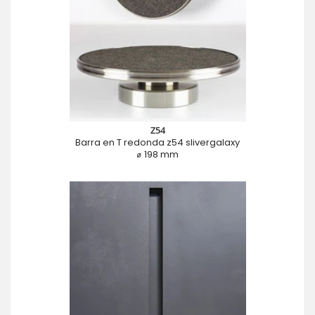
Z54
Barra en T redonda z54 slivergalaxy
⌀ 198 mm