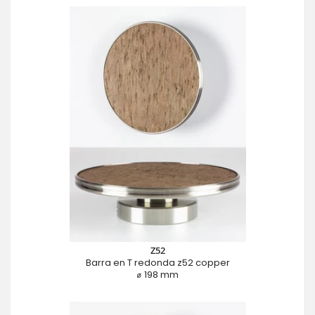
Z52
Barra en T redonda z52 copper
⌀ 198 mm