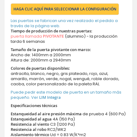
HAGA CLIC AQUÍ PARA SELECCIONAR LA CONFIGURACIÓN
Las puertas se fabrican una vez realizado el pedido a
través de la página web.
Tiempo de producción de nuestras puertas
:
puerta llamada
PIVOTANTE
(aluminio) - la producción
tarda 6 semanas
Tamaño de la puerta pivotante con marco:
Ancho de: 1400mm a 2000mm
Altura de: 2000mm a 2940mm
Colores de puertas disponibles:
antracita, blanco, negro, gris plateado, rojo, azul,
amarillo, marrón, verde, nogal, wengué, roble dorado,
caoba, color personalizado de la paleta RAL
Puede pedir este modelo de puerta en un tamaño más
pequeño. Ver
LIM Integra
Especificaciones técnicas
Estanqueidad al aire presión máxima
de prueba 4 (600 Pa)
Estanqueidad al agua
4A (150 Pa)
Resistencia al viento
C3 (1200 Pa)
Resistencia al robo
RC2/WK2
Aislamiento térmico
Ud = 0.83 W/K*m2