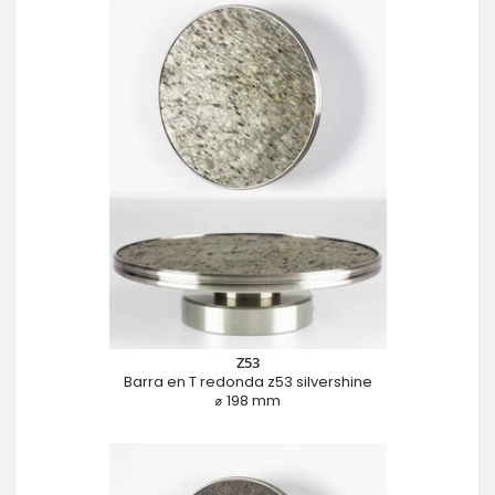
Z53
Barra en T redonda z53 silvershine
⌀ 198 mm