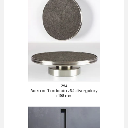
Z54
Barra en T redonda z54 slivergalaxy
⌀ 198 mm