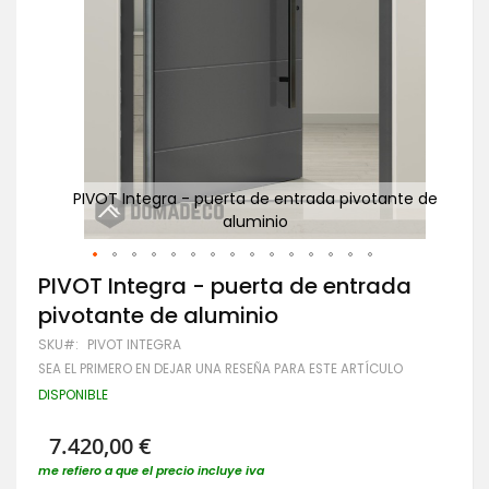
nte de
PIVOT Integra - puerta de entrada pivotante de
aluminio
pue
Saltar
PIVOT Integra - puerta de entrada
al
pivotante de aluminio
comienzo
de
SKU
PIVOT INTEGRA
la
SEA EL PRIMERO EN DEJAR UNA RESEÑA PARA ESTE ARTÍCULO
galería
de
DISPONIBLE
imágenes
7.420,00 €
me refiero a que el precio incluye iva