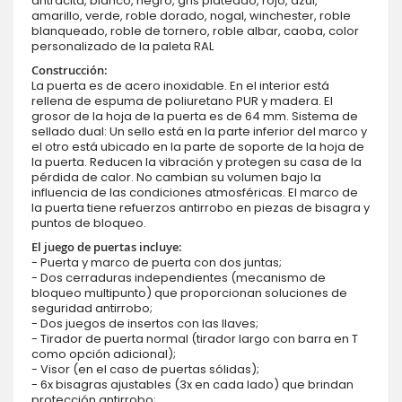
antracita, blanco, negro, gris plateado, rojo, azul,
amarillo, verde, roble dorado, nogal, winchester, roble
blanqueado, roble de tornero, roble albar, caoba, color
personalizado de la paleta RAL
Construcción:
La puerta es de acero inoxidable. En el interior está
rellena de espuma de poliuretano PUR y madera. El
grosor de la hoja de la puerta es de 64 mm. Sistema de
sellado dual: Un sello está en la parte inferior del marco y
el otro está ubicado en la parte de soporte de la hoja de
la puerta. Reducen la vibración y protegen su casa de la
pérdida de calor. No cambian su volumen bajo la
influencia de las condiciones atmosféricas. El marco de
la puerta tiene refuerzos antirrobo en piezas de bisagra y
puntos de bloqueo.
El juego de puertas incluye:
- Puerta y marco de puerta con dos juntas;
- Dos cerraduras independientes (mecanismo de
bloqueo multipunto) que proporcionan soluciones de
seguridad antirrobo;
- Dos juegos de insertos con las llaves;
- Tirador de puerta normal (tirador largo con barra en T
como opción adicional);
- Visor (en el caso de puertas sólidas);
- 6x bisagras ajustables (3x en cada lado) que brindan
protección antirrobo;