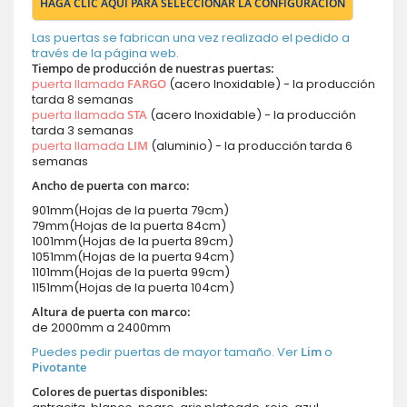
HAGA CLIC AQUÍ PARA SELECCIONAR LA CONFIGURACIÓN
Las puertas se fabrican una vez realizado el pedido a
través de la página web.
Tiempo de producción de nuestras puertas:
puerta llamada
FARGO
(acero Inoxidable) - la producción
tarda 8 semanas
puerta llamada
STA
(acero Inoxidable) - la producción
tarda 3 semanas
puerta llamada
LIM
(aluminio) - la producción tarda 6
semanas
Ancho de puerta con marco:
901mm(Hojas de la puerta 79cm)
79mm(Hojas de la puerta 84cm)
1001mm(Hojas de la puerta 89cm)
1051mm(Hojas de la puerta 94cm)
1101mm(Hojas de la puerta 99cm)
1151mm(Hojas de la puerta 104cm)
Altura de puerta con marco:
de 2000mm a 2400mm
Puedes pedir puertas de mayor tamaño. Ver
Lim
o
Pivotante
Colores de puertas disponibles: