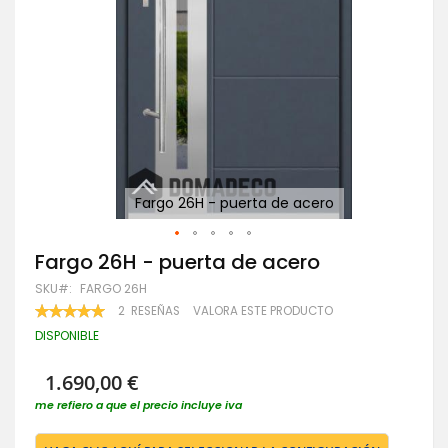
Fargo 26H - puerta de acero
Saltar
Fargo 26H - puerta de acero
al
SKU
FARGO 26H
comienzo
de
VALORACIÓN:
2
RESEÑAS
VALORA ESTE PRODUCTO
100
100
la
% OF
DISPONIBLE
galería
de
imágenes
1.690,00 €
me refiero a que el precio incluye iva