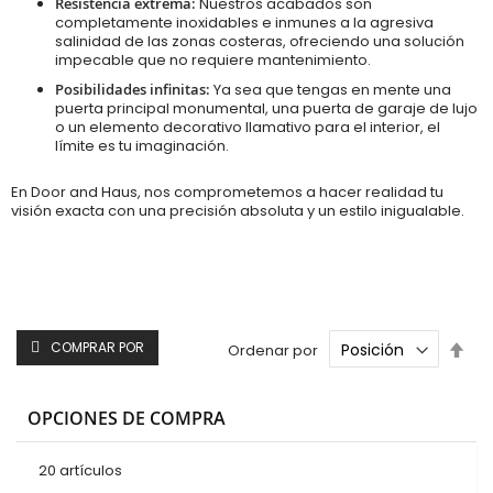
Resistencia extrema:
Nuestros acabados son
completamente inoxidables e inmunes a la agresiva
salinidad de las zonas costeras, ofreciendo una solución
impecable que no requiere mantenimiento.
Posibilidades infinitas:
Ya sea que tengas en mente una
puerta principal monumental, una puerta de garaje de lujo
o un elemento decorativo llamativo para el interior, el
límite es tu imaginación.
En Door and Haus, nos comprometemos a hacer realidad tu
visión exacta con una precisión absoluta y un estilo inigualable.
Fijar
COMPRAR POR
Ordenar por
Dir
Des
OPCIONES DE COMPRA
20
artículos