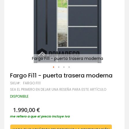
Fargo Fi11 - puerta trasera moderna
Saltar
Fargo Fi11 - puerta trasera moderna
al
SKU
FARGO FI11
comienzo
de
SEA EL PRIMERO EN DEJAR UNA RESEÑA PARA ESTE ARTÍCULO
la
DISPONIBLE
galería
de
imágenes
1.990,00 €
me refiero a que el precio incluye iva