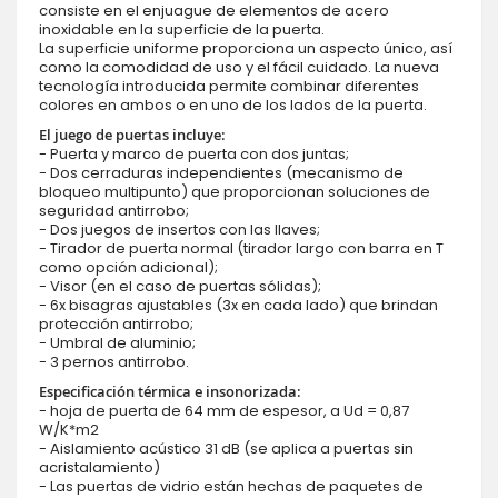
consiste en el enjuague de elementos de acero
inoxidable en la superficie de la puerta.
La superficie uniforme proporciona un aspecto único, así
como la comodidad de uso y el fácil cuidado. La nueva
tecnología introducida permite combinar diferentes
colores en ambos o en uno de los lados de la puerta.
El juego de puertas incluye:
- Puerta y marco de puerta con dos juntas;
- Dos cerraduras independientes (mecanismo de
bloqueo multipunto) que proporcionan soluciones de
seguridad antirrobo;
- Dos juegos de insertos con las llaves;
- Tirador de puerta normal (tirador largo con barra en T
como opción adicional);
- Visor (en el caso de puertas sólidas);
- 6x bisagras ajustables (3x en cada lado) que brindan
protección antirrobo;
- Umbral de aluminio;
- 3 pernos antirrobo.
Especificación térmica e insonorizada:
- hoja de puerta de 64 mm de espesor, a Ud = 0,87
W/K*m2
- Aislamiento acústico 31 dB (se aplica a puertas sin
acristalamiento)
- Las puertas de vidrio están hechas de paquetes de