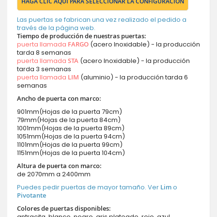
HAGA CLIC AQUÍ PARA SELECCIONAR LA CONFIGURACIÓN
Las puertas se fabrican una vez realizado el pedido a
través de la página web.
Tiempo de producción de nuestras puertas:
puerta llamada
FARGO
(acero Inoxidable) - la producción
tarda 8 semanas
puerta llamada
STA
(acero Inoxidable) - la producción
tarda 3 semanas
puerta llamada
LIM
(aluminio) - la producción tarda 6
semanas
Ancho de puerta con marco:
901mm(Hojas de la puerta 79cm)
79mm(Hojas de la puerta 84cm)
1001mm(Hojas de la puerta 89cm)
1051mm(Hojas de la puerta 94cm)
1101mm(Hojas de la puerta 99cm)
1151mm(Hojas de la puerta 104cm)
Altura de puerta con marco:
de 2070mm a 2400mm
Puedes pedir puertas de mayor tamaño. Ver
Lim
o
Pivotante
Colores de puertas disponibles:
antracita, blanco, negro, gris plateado, rojo, azul,