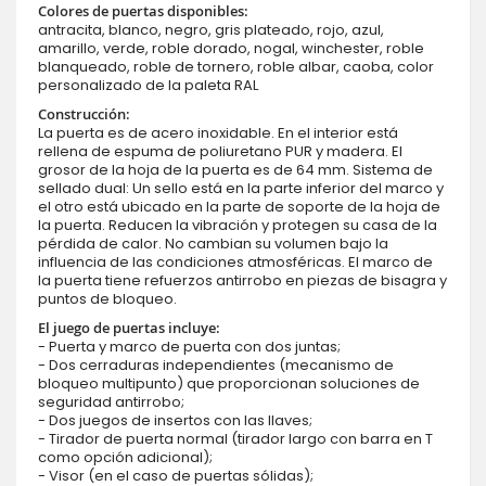
Colores de puertas disponibles:
antracita, blanco, negro, gris plateado, rojo, azul,
amarillo, verde, roble dorado, nogal, winchester, roble
blanqueado, roble de tornero, roble albar, caoba, color
personalizado de la paleta RAL
Construcción:
La puerta es de acero inoxidable. En el interior está
rellena de espuma de poliuretano PUR y madera. El
grosor de la hoja de la puerta es de 64 mm. Sistema de
sellado dual: Un sello está en la parte inferior del marco y
el otro está ubicado en la parte de soporte de la hoja de
la puerta. Reducen la vibración y protegen su casa de la
pérdida de calor. No cambian su volumen bajo la
influencia de las condiciones atmosféricas. El marco de
la puerta tiene refuerzos antirrobo en piezas de bisagra y
puntos de bloqueo.
El juego de puertas incluye:
- Puerta y marco de puerta con dos juntas;
- Dos cerraduras independientes (mecanismo de
bloqueo multipunto) que proporcionan soluciones de
seguridad antirrobo;
- Dos juegos de insertos con las llaves;
- Tirador de puerta normal (tirador largo con barra en T
como opción adicional);
- Visor (en el caso de puertas sólidas);