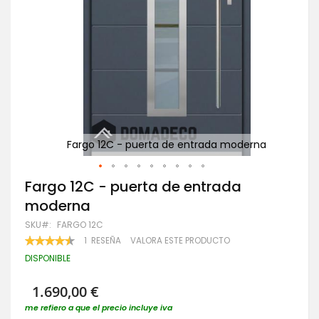
na
Fargo 12C - puerta de entrada moderna
Saltar
Fargo 12C - puerta de entrada
al
moderna
comienzo
de
SKU
FARGO 12C
la
VALORACIÓN:
1
RESEÑA
VALORA ESTE PRODUCTO
galería
90
100
% OF
de
DISPONIBLE
imágenes
1.690,00 €
me refiero a que el precio incluye iva