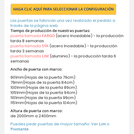
HAGA CLIC AQUÍ PARA SELECCIONAR LA CONFIGURACIÓN
Las puertas se fabrican una vez realizado el pedido a
través de la página web.
Tiempo de producción de nuestras puertas:
puerta llamada
FARGO
(acero Inoxidable) - la producción
tarda 8 semanas
puerta llamada
STA
(acero Inoxidable) - la producción
tarda 3 semanas
puerta llamada
LIM
(aluminio) - la producción tarda 6
semanas
Ancho de puerta con marco:
901mm(Hojas de la puerta 79cm)
79mm(Hojas de la puerta 84cm)
1001mm(Hojas de la puerta 89cm)
1051mm(Hojas de la puerta 94cm)
1101mm(Hojas de la puerta 99cm)
1151mm(Hojas de la puerta 104cm)
Altura de puerta con marco:
de 2000mm a 2400mm
Puedes pedir puertas de mayor tamaño. Ver
Lim
o
Pivotante