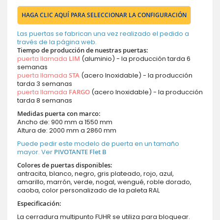
HAGA CLIC AQUÍ PARA SELECCIONAR LA CONFIGURACIÓN
Las puertas se fabrican una vez realizado el pedido a
través de la página web.
Tiempo de producción de nuestras puertas:
puerta llamada
LIM
(aluminio) - la producción tarda 6
semanas
puerta llamada
STA
(acero Inoxidable) - la producción
tarda 3 semanas
puerta llamada
FARGO
(acero Inoxidable) - la producción
tarda 8 semanas
Medidas puerta con marco:
Ancho de: 900 mm a 1550 mm
Altura de: 2000 mm a 2860 mm
Puede pedir este modelo de puerta en un tamaño
mayor. Ver
PIVOTANTE Flet B
Colores de puertas disponibles:
antracita, blanco, negro, gris plateado, rojo, azul,
amarillo, marrón, verde, nogal, wengué, roble dorado,
caoba, color personalizado de la paleta RAL
Especificación:
La cerradura multipunto FUHR se utiliza para bloquear.