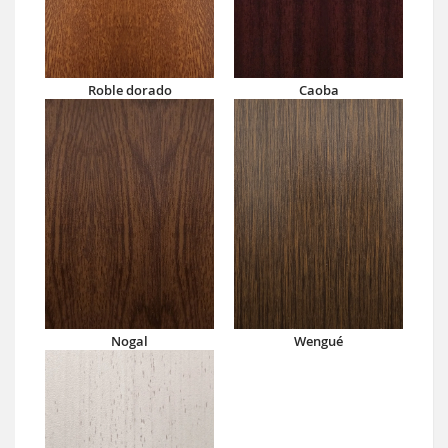
Roble dorado
Caoba
Nogal
Wengué