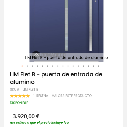
nio
LIM Flet B - puerta de entrada de aluminio
Saltar
LIM Flet B - puerta de entrada de
al
aluminio
comienzo
de
SKU
LIM FLET B
la
VALORACIÓN:
1
RESEÑA
VALORA ESTE PRODUCTO
galería
100
100
% OF
de
DISPONIBLE
imágenes
3.920,00 €
me refiero a que el precio incluye iva