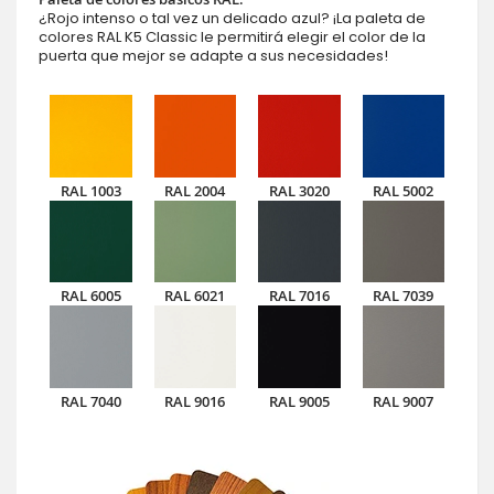
¿Rojo intenso o tal vez un delicado azul? ¡La paleta de
colores RAL K5 Classic le permitirá elegir el color de la
puerta que mejor se adapte a sus necesidades!
RAL 1003
RAL 2004
RAL 3020
RAL 5002
RAL 6005
RAL 6021
RAL 7016
RAL 7039
RAL 7040
RAL 9016
RAL 9005
RAL 9007