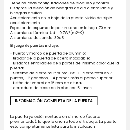
Tiene muchas configuraciones de bloqueo y control.
Bisagras: la elección de bisagras de ala o enrollable y
bisagras ocultas.
Acristalamiento en la hoja de la puerta: vidrio de triple
acristalamiento
Espesor de espuma de poliuretano en la hoja: 70 mm
Aislamiento térmico: Ud = 0.7W/(m2*K)
Aislamiento de sonido: 30dB
El juego de puertas incluye:
- Puerta y marco de puerta de aluminio;
- tirador de la puerta de acero inoxidable;
- Bisagras enrollables de 3 partes del mismo color que la
puerta;
- Sistema de cierre multipunto 855GL : cierre total en 7
puntos, - 2 ganchos, - 4 pernos más el perno superior
- Listón de umbral de 15 mm de altura;
- cerradura de clase antirrobo con 5 llaves
INFORMACIÓN COMPLETA DE LA PUERTA
La puerta ya está montada en el marco (puerta
premontada), lo que le ahorra todo el trabajo. La puerta
está completamente lista para la instalación