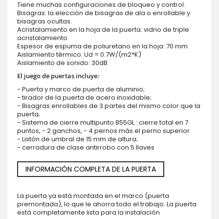
Tiene muchas configuraciones de bloqueo y control.
Bisagras: la elección de bisagras de ala o enrollable y
bisagras ocultas.
Acristalamiento en la hoja de la puerta: vidrio de triple
acristalamiento
Espesor de espuma de poliuretano en la hoja: 70 mm
Aislamiento térmico: Ud = 0.7W/(m2*K)
Aislamiento de sonido: 30dB
El juego de puertas incluye:
- Puerta y marco de puerta de aluminio;
- tirador de la puerta de acero inoxidable;
- Bisagras enrollables de 3 partes del mismo color que la
puerta;
- Sistema de cierre multipunto 855GL : cierre total en 7
puntos, - 2 ganchos, - 4 pernos más el perno superior
- Listón de umbral de 15 mm de altura;
- cerradura de clase antirrobo con 5 llaves
INFORMACIÓN COMPLETA DE LA PUERTA
La puerta ya está montada en el marco (puerta
premontada), lo que le ahorra todo el trabajo. La puerta
está completamente lista para la instalación