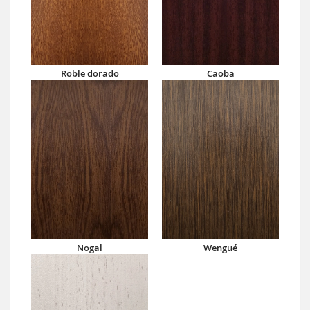
Roble dorado
Caoba
Nogal
Wengué