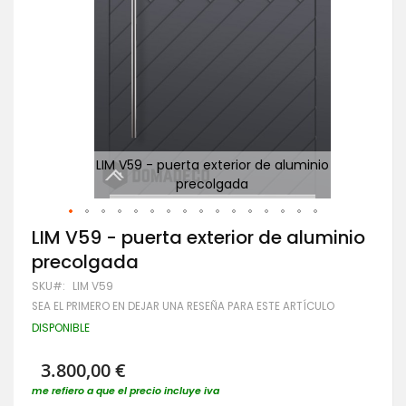
o
LIM V59 - puerta exterior de aluminio
precolgada
Saltar
LIM V59 - puerta exterior de aluminio
al
precolgada
comienzo
de
SKU
LIM V59
la
SEA EL PRIMERO EN DEJAR UNA RESEÑA PARA ESTE ARTÍCULO
galería
de
DISPONIBLE
imágenes
3.800,00 €
me refiero a que el precio incluye iva