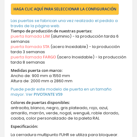
HAGA CLIC AQUÍ PARA SELECCIONAR LA CONFIGURACIÓN
Las puertas se fabrican una vez realizado el pedido a
través de la página web.
Tiempo de producción de nuestras puertas:
puerta llamada
LIM
(aluminio) - la producción tarda 6
semanas
puerta llamada
STA
(acero Inoxidable) - la producción
tarda 3 semanas
puerta llamada
FARGO
(acero Inoxidable) - la producción
tarda 8 semanas
Medidas puerta con marco:
Ancho de: 900 mm a 1550 mm
Altura de: 2000 mm a 2860 mm
Puede pedir este modelo de puerta en un tamaño
mayor. Ver
PIVOTANTE V59
Colores de puertas disponibles:
antracita, blanco, negro, gris plateado, rojo, azul,
amarillo, marrón, verde, nogal, wengué, roble dorado,
caoba, color personalizado de la paleta RAL
Especificación:
La cerradura multipunto FUHR se utiliza para bloquear.