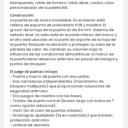
blanqueado, roble de tornero, roble albar, caoba, color
personalizado de la paleta RAL
Construcción:
La puerta es de acero inoxidable. En el interior está
rellena de espuma de poliuretano PUR y madera. El
grosor de la hoja de la puerta es de 64 mm. Sistema de
sellado dual: Un sello está en la parte inferior del marco y
el otro está ubicado en la parte de soporte de la hoja de
la puerta. Reducen la vibración y protegen su casa de la
pérdida de calor. No cambian su volumen bajo la
influencia de las condiciones atmosféricas. El marco de
la puerta tiene refuerzos antirrobo en piezas de bisagra y
puntos de bloqueo.
El juego de puertas incluye:
- Puerta y marco de puerta con dos juntas;
- Dos cerraduras independientes (mecanismo de
bloqueo multipunto) que proporcionan soluciones de
seguridad antirrobo;
- Dos juegos de insertos con las llaves;
- Tirador de puerta normal (tirador largo con barra en T
como opción adicional);
- Visor (en el caso de puertas sólidas);
- 6x bisagras ajustables (3x en cada lado) que brindan
protección antirrobo;
- Umbral de aluminio;