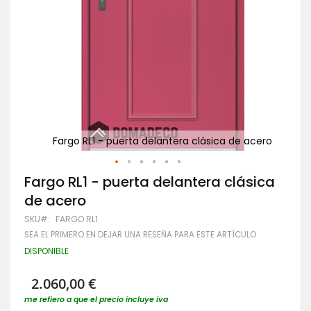
acero
Fargo RL1 - puerta delantera clásica de acero
F
Saltar
Fargo RL1 - puerta delantera clásica
al
de acero
comienzo
de
SKU
FARGO RL1
la
SEA EL PRIMERO EN DEJAR UNA RESEÑA PARA ESTE ARTÍCULO
galería
de
DISPONIBLE
imágenes
2.060,00 €
me refiero a que el precio incluye iva