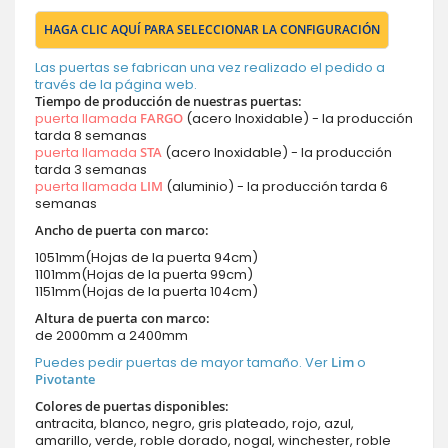
HAGA CLIC AQUÍ PARA SELECCIONAR LA CONFIGURACIÓN
Las puertas se fabrican una vez realizado el pedido a
través de la página web.
Tiempo de producción de nuestras puertas:
puerta llamada
FARGO
(acero Inoxidable) - la producción
tarda 8 semanas
puerta llamada
STA
(acero Inoxidable) - la producción
tarda 3 semanas
puerta llamada
LIM
(aluminio) - la producción tarda 6
semanas
Ancho de puerta con marco:
1051mm(Hojas de la puerta 94cm)
1101mm(Hojas de la puerta 99cm)
1151mm(Hojas de la puerta 104cm)
Altura de puerta con marco:
de 2000mm a 2400mm
Puedes pedir puertas de mayor tamaño. Ver
Lim
o
Pivotante
Colores de puertas disponibles:
antracita, blanco, negro, gris plateado, rojo, azul,
amarillo, verde, roble dorado, nogal, winchester, roble