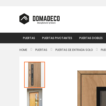
Ir
al
contenido
PUERTAS
PUERTAS PIVOTANTES
PUERTAS DOBLES
HOME
PUERTAS
PUERTAS DE ENTRADA SOLO
PUE
Saltar
al
final
de
la
galería
de
imágenes