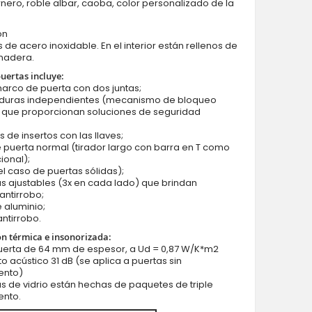
rnero, roble albar, caoba, color personalizado de la
ón
s de acero inoxidable. En el interior están rellenos de
madera.
puertas incluye:
marco de puerta con dos juntas;
Fargo GD01B - puerta de entrada moderna
aduras independientes (mecanismo de bloqueo
) que proporcionan soluciones de seguridad
s de insertos con las llaves;
e puerta normal (tirador largo con barra en T como
ional);
 el caso de puertas sólidas);
as ajustables (3x en cada lado) que brindan
antirrobo;
 aluminio;
antirrobo.
ón térmica e insonorizada:
puerta de 64 mm de espesor, a Ud = 0,87 W/K*m2
to acústico 31 dB (se aplica a puertas sin
ento)
as de vidrio están hechas de paquetes de triple
ento.