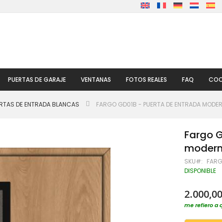
PUERTAS DE GARAJE
VENTANAS
FOTOS REALES
FAQ
COO
RTAS DE ENTRADA BLANCAS
FARGO GD01B - PUERTA DE ENTRADA MODE
Fargo G
moder
SKU
FARG
DISPONIBLE
2.000,00
me refiero a 