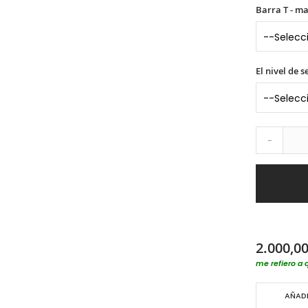
Barra T - m
El nivel de 
-
2.000,00
me refiero a 
AÑADI