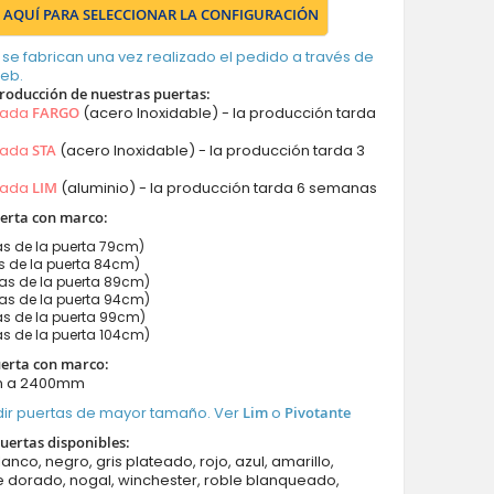
 AQUÍ PARA SELECCIONAR LA CONFIGURACIÓN
 se fabrican una vez realizado el pedido a través de
web.
roducción de nuestras puertas:
mada
FARGO
(acero Inoxidable) - la producción tarda
mada
STA
(acero Inoxidable) - la producción tarda 3
mada
LIM
(aluminio) - la producción tarda 6 semanas
erta con marco:
s de la puerta 79cm)
 de la puerta 84cm)
s de la puerta 89cm)
s de la puerta 94cm)
s de la puerta 99cm)
s de la puerta 104cm)
uerta con marco:
m a 2400mm
ir puertas de mayor tamaño. Ver
Lim
o
Pivotante
uertas disponibles:
lanco, negro, gris plateado, rojo, azul, amarillo,
e dorado, nogal, winchester, roble blanqueado,