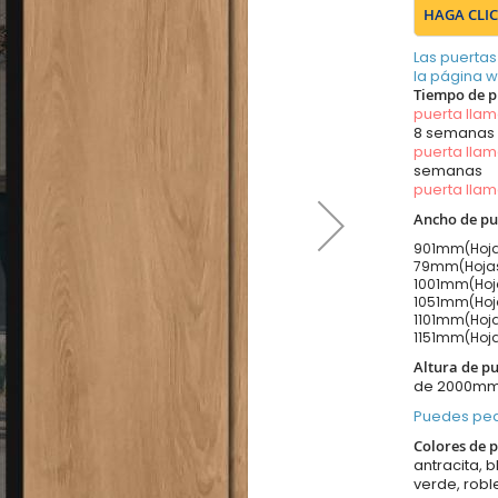
HAGA CLIC
Las puertas
la página 
Tiempo de p
puerta lla
8 semanas
puerta lla
semanas
puerta lla
Ancho de pu
901mm(Hoja
79mm(Hojas
1001mm(Hoja
1051mm(Hoja
1101mm(Hoja
1151mm(Hoja
Altura de p
de 2000m
Puedes ped
Colores de p
antracita, b
verde, robl