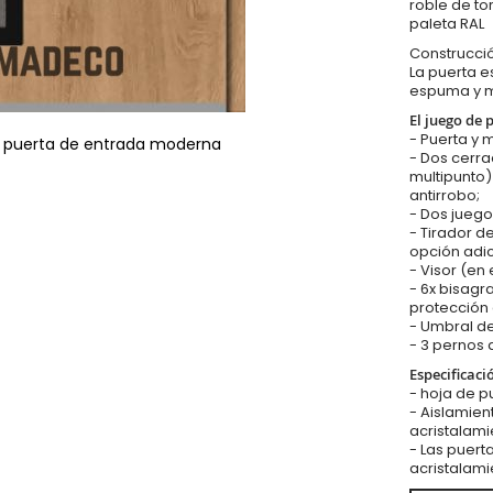
roble de to
paleta RAL
Construcci
La puerta e
espuma y 
El juego de 
- Puerta y 
- puerta de entrada moderna
- Dos cerr
multipunto
antirrobo;
- Dos juego
- Tirador d
opción adic
- Visor (en
- 6x bisagr
protección 
- Umbral de
- 3 pernos 
Especificaci
- hoja de 
- Aislamien
acristalami
- Las puert
acristalami