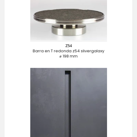
Z54
Barra en T redonda z54 slivergalaxy
⌀ 198 mm