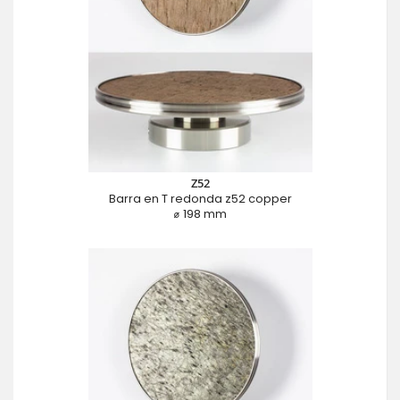
Z52
Barra en T redonda z52 copper
⌀ 198 mm