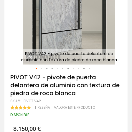
a de
PIVOT V42 - pivote de puerta delantera de
blanca
aluminio con textura de piedra de roca blanca
al
Saltar
PIVOT V42 - pivote de puerta
al
delantera de aluminio con textura de
comienzo
de
piedra de roca blanca
la
galería
SKU
PIVOT V42
de
VALORACIÓN:
1
RESEÑA
VALORA ESTE PRODUCTO
imágenes
100
100
% OF
DISPONIBLE
8.150,00 €