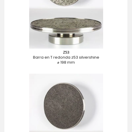
Z53
Barra en T redonda z53 silvershine
⌀ 198 mm