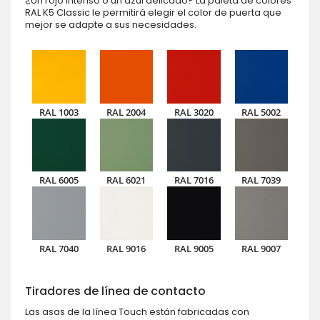
¿Un rojo intenso o un azul delicado? La paleta de colores
RAL K5 Classic le permitirá elegir el color de puerta que
mejor se adapte a sus necesidades.
RAL 1003
RAL 2004
RAL 3020
RAL 5002
RAL 6005
RAL 6021
RAL 7016
RAL 7039
RAL 7040
RAL 9016
RAL 9005
RAL 9007
Tiradores de línea de contacto
Las asas de la línea Touch están fabricadas con