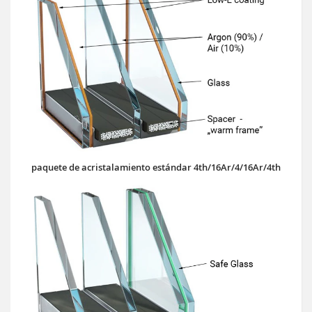
paquete de acristalamiento estándar 4th/16Ar/4/16Ar/4th