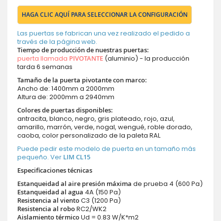
HAGA CLIC AQUÍ PARA SELECCIONAR LA CONFIGURACIÓN
Las puertas se fabrican una vez realizado el pedido a
través de la página web.
Tiempo de producción de nuestras puertas
:
puerta llamada
PIVOTANTE
(aluminio) - la producción
tarda 6 semanas
Tamaño de la puerta pivotante con marco:
Ancho de: 1400mm a 2000mm
Altura de: 2000mm a 2940mm
Colores de puertas disponibles:
antracita, blanco, negro, gris plateado, rojo, azul,
amarillo, marrón, verde, nogal, wengué, roble dorado,
caoba, color personalizado de la paleta RAL
Puede pedir este modelo de puerta en un tamaño más
pequeño. Ver
LIM CL15
Especificaciones técnicas
Estanqueidad al aire presión máxima
de prueba 4 (600 Pa)
Estanqueidad al agua
4A (150 Pa)
Resistencia al viento
C3 (1200 Pa)
Resistencia al robo
RC2/WK2
Aislamiento térmico
Ud = 0.83 W/K*m2