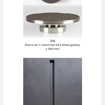
Z54
Barra en T redonda z54 slivergalaxy
⌀ 198 mm