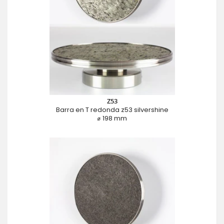
Z53
Barra en T redonda z53 silvershine
⌀ 198 mm