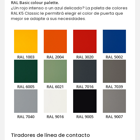
RAL Basic colour palette.
¿Un rojo intenso o un azul delicado? La paleta de colores
RAL K5 Classic le permitirá elegir el color de puerta que
mejor se adapte a sus necesidades.
RAL 1003
RAL 2004
RAL 3020
RAL 5002
RAL 6005
RAL 6021
RAL 7016
RAL 7039
RAL 7040
RAL 9016
RAL 9005
RAL 9007
Tiradores de línea de contacto