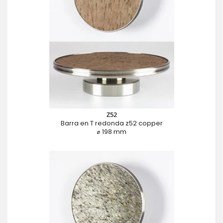
Z52
Barra en T redonda z52 copper
⌀ 198 mm