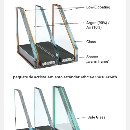
paquete de acristalamiento estándar 4th/16Ar/4/16Ar/4th