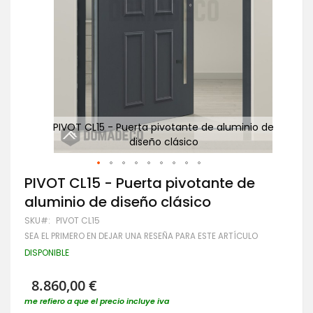
io de
PIVOT CL15 - Puerta pivotante de aluminio de
Pu
diseño clásico
Saltar
PIVOT CL15 - Puerta pivotante de
al
aluminio de diseño clásico
comienzo
de
SKU
PIVOT CL15
la
SEA EL PRIMERO EN DEJAR UNA RESEÑA PARA ESTE ARTÍCULO
galería
de
DISPONIBLE
imágenes
8.860,00 €
me refiero a que el precio incluye iva