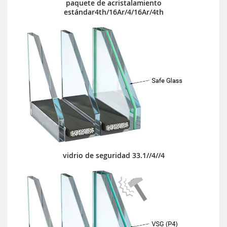
paquete de acristalamiento
estándar4th/16Ar/4/16Ar/4th
vidrio de seguridad 33.1//4//4