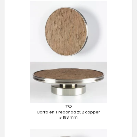
Z52
Barra en T redonda z52 copper
⌀ 198 mm