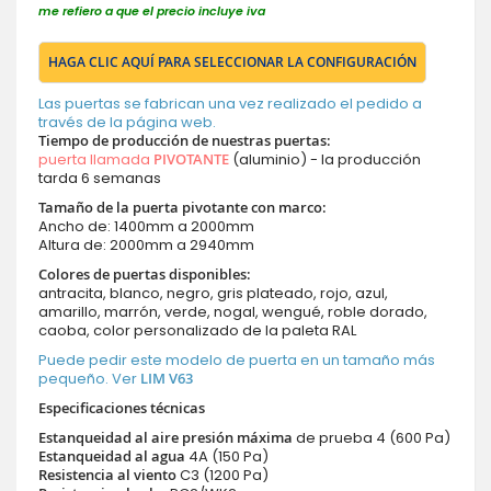
me refiero a que el precio incluye iva
HAGA CLIC AQUÍ PARA SELECCIONAR LA CONFIGURACIÓN
Las puertas se fabrican una vez realizado el pedido a
través de la página web.
Tiempo de producción de nuestras puertas
:
puerta llamada
PIVOTANTE
(aluminio) - la producción
tarda 6 semanas
Tamaño de la puerta pivotante con marco:
Ancho de: 1400mm a 2000mm
Altura de: 2000mm a 2940mm
Colores de puertas disponibles:
antracita, blanco, negro, gris plateado, rojo, azul,
amarillo, marrón, verde, nogal, wengué, roble dorado,
caoba, color personalizado de la paleta RAL
Puede pedir este modelo de puerta en un tamaño más
pequeño. Ver
LIM V63
Especificaciones técnicas
Estanqueidad al aire presión máxima
de prueba 4 (600 Pa)
Estanqueidad al agua
4A (150 Pa)
Resistencia al viento
C3 (1200 Pa)