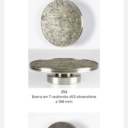
Z53
Barra en T redonda z53 silvershine
⌀ 198 mm