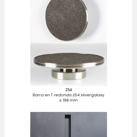
Z54
Barra en T redonda z54 slivergalaxy
⌀ 198 mm