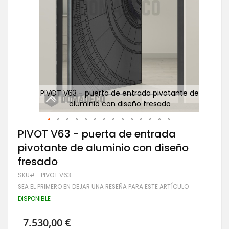
e de
PIVOT V63 - puerta de entrada pivotante de
Pu
aluminio con diseño fresado
Saltar
PIVOT V63 - puerta de entrada
al
pivotante de aluminio con diseño
comienzo
de
fresado
la
galería
SKU
PIVOT V63
de
SEA EL PRIMERO EN DEJAR UNA RESEÑA PARA ESTE ARTÍCULO
imágenes
DISPONIBLE
7.530,00 €