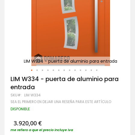
Pu
rada
LIM W334 - puerta de aluminio para entrada
Saltar
LIM W334 - puerta de aluminio para
al
entrada
comienzo
de
SKU
LIM W334
la
SEA EL PRIMERO EN DEJAR UNA RESEÑA PARA ESTE ARTÍCULO
galería
de
DISPONIBLE
imágenes
3.920,00 €
me refiero a que el precio incluye iva