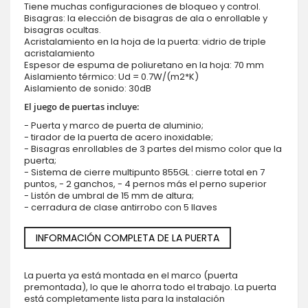
Tiene muchas configuraciones de bloqueo y control.
Bisagras: la elección de bisagras de ala o enrollable y
bisagras ocultas.
Acristalamiento en la hoja de la puerta: vidrio de triple
acristalamiento
Espesor de espuma de poliuretano en la hoja: 70 mm
Aislamiento térmico: Ud = 0.7W/(m2*K)
Aislamiento de sonido: 30dB
El juego de puertas incluye:
- Puerta y marco de puerta de aluminio;
- tirador de la puerta de acero inoxidable;
- Bisagras enrollables de 3 partes del mismo color que la
puerta;
- Sistema de cierre multipunto 855GL : cierre total en 7
puntos, - 2 ganchos, - 4 pernos más el perno superior
- Listón de umbral de 15 mm de altura;
- cerradura de clase antirrobo con 5 llaves
INFORMACIÓN COMPLETA DE LA PUERTA
La puerta ya está montada en el marco (puerta
premontada), lo que le ahorra todo el trabajo. La puerta
está completamente lista para la instalación