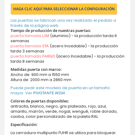
HAGA CLIC AQUÍ PARA SELECCIONAR LA CONFIGURACIÓN
Las puertas se fabrican una vez realizado el pedido a
través de la página web.
Tiempo de producción de nuestras puertas:
puerta llamada
LIM
(aluminio) - la producción tarda 6
semanas
puerta llamada
STA
(acero Inoxidable) - la producción
tarda 3 semanas
puerta llamada
FARGO
(acero Inoxidable) - la producción
tarda 8 semanas
Medidas puerta con marco:
Ancho de: 900 mm a 1550 mm
Altura de: 2000 mm a 2860 mm
Puede pedir este modelo de puerta en un tamaño
mayor. Ver
PIVOTANTE W334
Colores de puertas disponibles:
antracita, blanco, negro, gris plateado, rojo, azul,
amarillo, marrón, verde, nogal, wengué, roble dorado,
caoba, color personalizado de la paleta RAL
Especificación:
La cerradura multipunto FUHR se utiliza para bloquear.