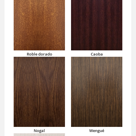
Roble dorado
Caoba
Nogal
Wengué