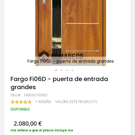
des
Fargo Fi06D - puerta de entrada grandes
Saltar
Fargo Fi06D - puerta de entrada
al
grandes
comienzo
de
SKU
FARGO FI06D
la
VALORACIÓN:
1
RESEÑA
VALORA ESTE PRODUCTO
galería
100
100
% OF
de
DISPONIBLE
imágenes
2.080,00 €
me refiero a que el precio incluye iva