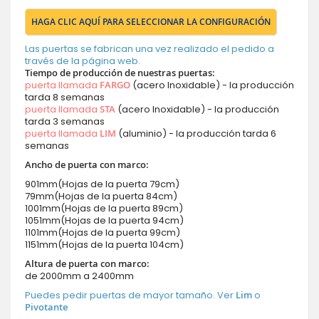
HAGA CLIC AQUÍ PARA SELECCIONAR LA CONFIGURACIÓN
Las puertas se fabrican una vez realizado el pedido a
través de la página web.
Tiempo de producción de nuestras puertas:
puerta llamada
FARGO
(acero Inoxidable) - la producción
tarda 8 semanas
puerta llamada
STA
(acero Inoxidable) - la producción
tarda 3 semanas
puerta llamada
LIM
(aluminio) - la producción tarda 6
semanas
Ancho de puerta con marco:
901mm(Hojas de la puerta 79cm)
79mm(Hojas de la puerta 84cm)
1001mm(Hojas de la puerta 89cm)
1051mm(Hojas de la puerta 94cm)
1101mm(Hojas de la puerta 99cm)
1151mm(Hojas de la puerta 104cm)
Altura de puerta con marco:
de 2000mm a 2400mm
Puedes pedir puertas de mayor tamaño. Ver
Lim
o
Pivotante