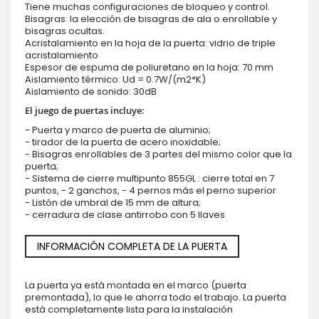
Tiene muchas configuraciones de bloqueo y control.
Bisagras: la elección de bisagras de ala o enrollable y
bisagras ocultas.
Acristalamiento en la hoja de la puerta: vidrio de triple
acristalamiento
Espesor de espuma de poliuretano en la hoja: 70 mm
Aislamiento térmico: Ud = 0.7W/(m2*K)
Aislamiento de sonido: 30dB
El juego de puertas incluye:
- Puerta y marco de puerta de aluminio;
- tirador de la puerta de acero inoxidable;
- Bisagras enrollables de 3 partes del mismo color que la
puerta;
- Sistema de cierre multipunto 855GL : cierre total en 7
puntos, - 2 ganchos, - 4 pernos más el perno superior
- Listón de umbral de 15 mm de altura;
- cerradura de clase antirrobo con 5 llaves
INFORMACIÓN COMPLETA DE LA PUERTA
La puerta ya está montada en el marco (puerta
premontada), lo que le ahorra todo el trabajo. La puerta
está completamente lista para la instalación