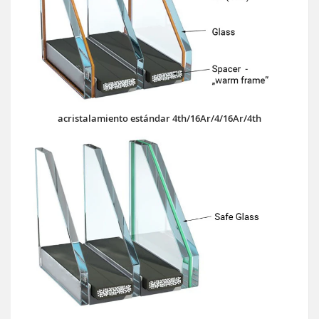
acristalamiento estándar 4th/16Ar/4/16Ar/4th