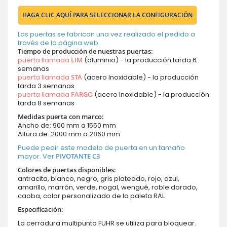
HAGA CLIC AQUÍ PARA SELECCIONAR LA CONFIGURACIÓN
Las puertas se fabrican una vez realizado el pedido a
través de la página web.
Tiempo de producción de nuestras puertas:
puerta llamada
LIM
(aluminio) - la producción tarda 6
semanas
puerta llamada
STA
(acero Inoxidable) - la producción
tarda 3 semanas
puerta llamada
FARGO
(acero Inoxidable) - la producción
tarda 8 semanas
Medidas puerta con marco:
Ancho de: 900 mm a 1550 mm
Altura de: 2000 mm a 2860 mm
Puede pedir este modelo de puerta en un tamaño
mayor. Ver
PIVOTANTE C3
Colores de puertas disponibles:
antracita, blanco, negro, gris plateado, rojo, azul,
amarillo, marrón, verde, nogal, wengué, roble dorado,
caoba, color personalizado de la paleta RAL
Especificación:
La cerradura multipunto FUHR se utiliza para bloquear.