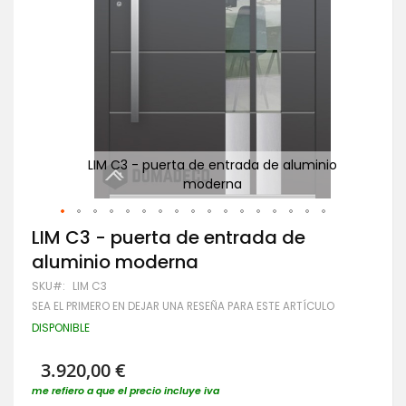
io
LIM C3 - puerta de entrada de aluminio
Pu
moderna
Saltar
LIM C3 - puerta de entrada de
al
aluminio moderna
comienzo
de
SKU
LIM C3
la
SEA EL PRIMERO EN DEJAR UNA RESEÑA PARA ESTE ARTÍCULO
galería
de
DISPONIBLE
imágenes
3.920,00 €
me refiero a que el precio incluye iva