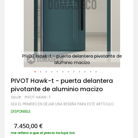
te de
PIVOT Hawk-t - puerta delantera pivotante de
PI
aluminio macizo
Saltar
PIVOT Hawk-t - puerta delantera
al
pivotante de aluminio macizo
comienzo
de
SKU
PIVOT HAWK-T
la
SEA EL PRIMERO EN DEJAR UNA RESEÑA PARA ESTE ARTÍCULO
galería
de
DISPONIBLE
imágenes
7.450,00 €
me refiero a que el precio incluye iva