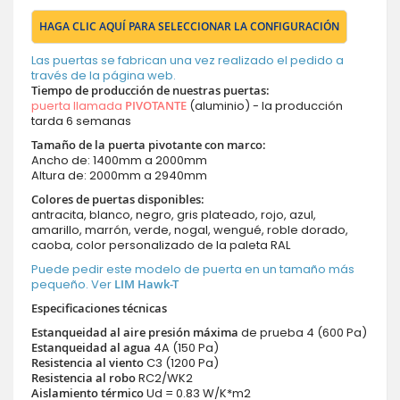
HAGA CLIC AQUÍ PARA SELECCIONAR LA CONFIGURACIÓN
Las puertas se fabrican una vez realizado el pedido a
través de la página web.
Tiempo de producción de nuestras puertas
:
puerta llamada
PIVOTANTE
(aluminio) - la producción
tarda 6 semanas
Tamaño de la puerta pivotante con marco:
Ancho de: 1400mm a 2000mm
Altura de: 2000mm a 2940mm
Colores de puertas disponibles:
antracita, blanco, negro, gris plateado, rojo, azul,
amarillo, marrón, verde, nogal, wengué, roble dorado,
caoba, color personalizado de la paleta RAL
Puede pedir este modelo de puerta en un tamaño más
pequeño. Ver
LIM Hawk-T
Especificaciones técnicas
Estanqueidad al aire presión máxima
de prueba 4 (600 Pa)
Estanqueidad al agua
4A (150 Pa)
Resistencia al viento
C3 (1200 Pa)
Resistencia al robo
RC2/WK2
Aislamiento térmico
Ud = 0.83 W/K*m2