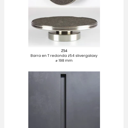
Z54
Barra en T redonda z54 slivergalaxy
⌀ 198 mm