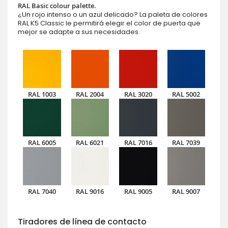
RAL Basic colour palette.
¿Un rojo intenso o un azul delicado? La paleta de colores
RAL K5 Classic le permitirá elegir el color de puerta que
mejor se adapte a sus necesidades.
RAL 1003
RAL 2004
RAL 3020
RAL 5002
RAL 6005
RAL 6021
RAL 7016
RAL 7039
RAL 7040
RAL 9016
RAL 9005
RAL 9007
Tiradores de línea de contacto