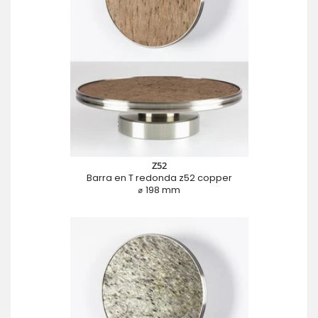
Z52
Barra en T redonda z52 copper
⌀ 198 mm