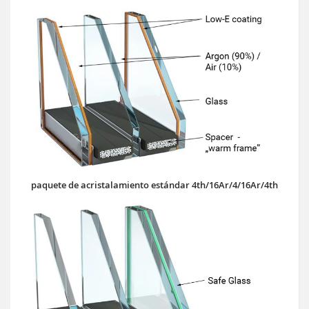
paquete de acristalamiento estándar 4th/16Ar/4/16Ar/4th