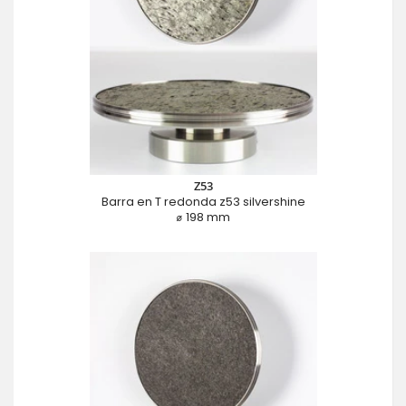
Z53
Barra en T redonda z53 silvershine
⌀ 198 mm