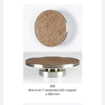
Z52
Barra en T redonda z52 copper
⌀ 198 mm