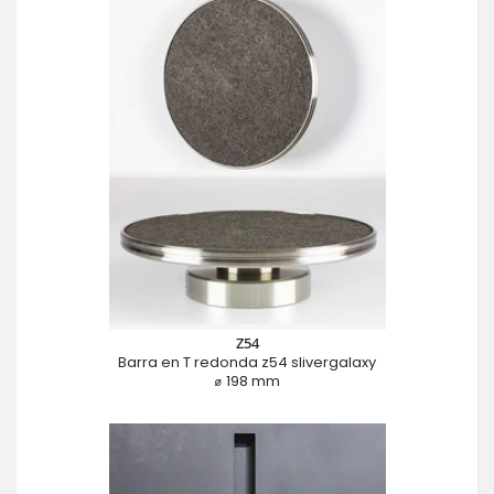
Z54
Barra en T redonda z54 slivergalaxy
⌀ 198 mm