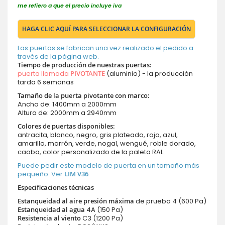
me refiero a que el precio incluye iva
HAGA CLIC AQUÍ PARA SELECCIONAR LA CONFIGURACIÓN
Las puertas se fabrican una vez realizado el pedido a
través de la página web.
Tiempo de producción de nuestras puertas
:
puerta llamada
PIVOTANTE
(aluminio) - la producción
tarda 6 semanas
Tamaño de la puerta pivotante con marco:
Ancho de: 1400mm a 2000mm
Altura de: 2000mm a 2940mm
Colores de puertas disponibles:
antracita, blanco, negro, gris plateado, rojo, azul,
amarillo, marrón, verde, nogal, wengué, roble dorado,
caoba, color personalizado de la paleta RAL
Puede pedir este modelo de puerta en un tamaño más
pequeño. Ver
LIM V36
Especificaciones técnicas
Estanqueidad al aire presión máxima
de prueba 4 (600 Pa)
Estanqueidad al agua
4A (150 Pa)
Resistencia al viento
C3 (1200 Pa)