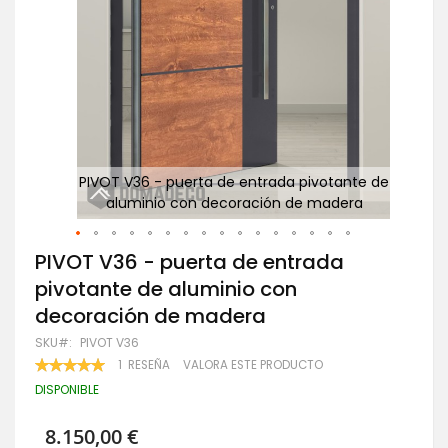
e de
PIVOT V36 - puerta de entrada pivotante de
a
aluminio con decoración de madera
Saltar
PIVOT V36 - puerta de entrada
al
pivotante de aluminio con
comienzo
de
decoración de madera
la
galería
SKU
PIVOT V36
de
VALORACIÓN:
1
RESEÑA
VALORA ESTE PRODUCTO
imágenes
100
100
% OF
DISPONIBLE
8.150,00 €