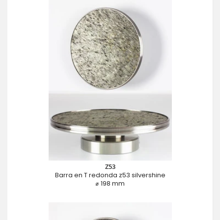
Z53
Barra en T redonda z53 silvershine
⌀ 198 mm