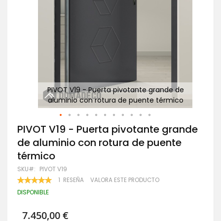
de
PIVOT V19 - Puerta pivotante grande de
co
aluminio con rotura de puente térmico
Saltar
PIVOT V19 - Puerta pivotante grande
al
de aluminio con rotura de puente
comienzo
de
térmico
la
galería
SKU
PIVOT V19
de
VALORACIÓN:
1
RESEÑA
VALORA ESTE PRODUCTO
imágenes
100
100
% OF
DISPONIBLE
7.450,00 €