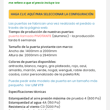
me refiero a que el precio incluye iva
HAGA CLIC AQUÍ PARA SELECCIONAR LA CONFIGURACIÓN
Las puertas se fabrican una vez realizado el pedido a
través de la página web.
Tiempo de producción de nuestras puertas
:
puerta llamada
PIVOTANTE
(aluminio) - la producción
tarda 6 semanas
Tamaño de la puerta pivotante con marco:
Ancho de: 1400mm a 2000mm
Altura de: 2000mm a 2940mm
Colores de puertas disponibles:
antracita, blanco, negro, gris plateado, rojo, azul,
amarillo, marrón, verde, nogal, wengué, roble dorado,
caoba, color personalizado de la paleta RAL
Puede pedir este modelo de puerta en un tamaño más
pequeño. Ver
LIM V19
Especificaciones técnicas
Estanqueidad al aire presión máxima
de prueba 4 (600 Pa)
Estanqueidad al agua
4A (150 Pa)
Resistencia al viento
C3 (1200 Pa)