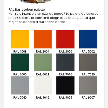
RAL Basic colour palette.
¿Un rojo intenso o un azul delicado? La paleta de colores
RAL K5 Classic le permitirá elegir el color de puerta que
mejor se adapte a sus necesidades.
RAL 1003
RAL 2004
RAL 3020
RAL 5002
RAL 6005
RAL 6021
RAL 7016
RAL 7039
RAL 7040
RAL 9016
RAL 9005
RAL 9007