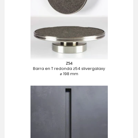
Z54
Barra en T redonda z54 slivergalaxy
⌀ 198 mm