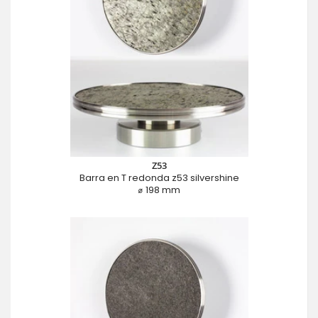
Z53
Barra en T redonda z53 silvershine
⌀ 198 mm