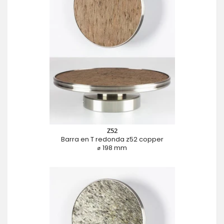
Z52
Barra en T redonda z52 copper
⌀ 198 mm