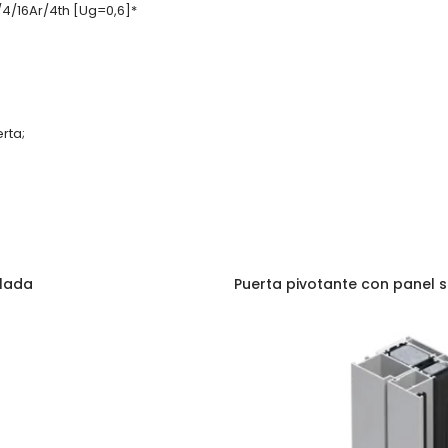
/4/16Ar/4th [Ug=0,6]*
rta;
alada
Puerta pivotante con panel 