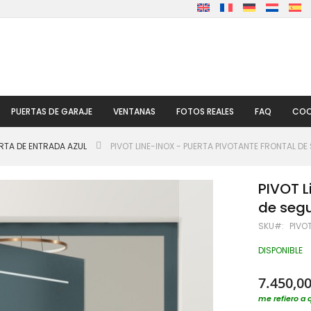
PUERTAS DE GARAJE
VENTANAS
FOTOS REALES
FAQ
COO
RTA DE ENTRADA AZUL
PIVOT LINE-INOX - PUERTA PIVOTANTE FRONTAL D
PIVOT L
de seg
SKU
PIVOT
DISPONIBLE
7.450,00
me refiero a 