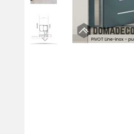
idad
PIVOT Line-inox - pu
Saltar
al
comienzo
de
la
galería
de
imágenes