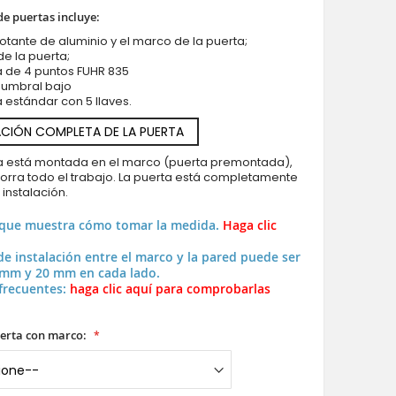
de puertas incluye:
votante de aluminio y el marco de la puerta;
 de la puerta;
a de 4 puntos FUHR 835
 umbral bajo
 estándar con 5 llaves.
PIVOT Line-inox - puerta pivotante frontal de seguri
CIÓN COMPLETA DE LA PUERTA
ya está montada en el marco (puerta premontada),
horra todo el trabajo. La puerta está completamente
a instalación.
 que muestra cómo tomar la medida.
Haga clic
de instalación entre el marco y la pared puede ser
 mm y 20 mm en cada lado.
frecuentes:
haga clic aquí para comprobarlas
erta con marco: