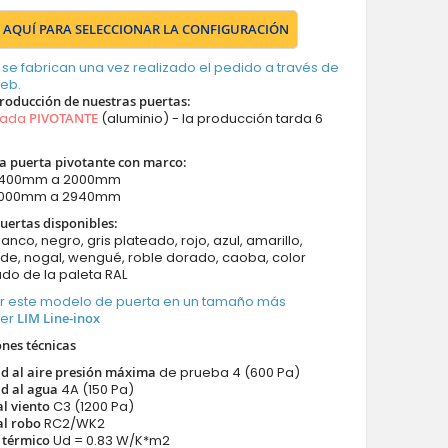
 AQUÍ PARA SELECCIONAR LA CONFIGURACIÓN
 se fabrican una vez realizado el pedido a través de
web.
roducción de nuestras puertas
:
mada
PIVOTANTE
(aluminio) - la producción tarda 6
a puerta pivotante con marco:
 1400mm a 2000mm
 2000mm a 2940mm
uertas disponibles:
lanco, negro, gris plateado, rojo, azul, amarillo,
de, nogal, wengué, roble dorado, caoba, color
do de la paleta RAL
r este modelo de puerta en un tamaño más
Ver
LIM Line-inox
ones técnicas
d al aire presión máxima
de prueba 4 (600 Pa)
d al agua
4A (150 Pa)
al viento
C3 (1200 Pa)
al robo
RC2/WK2
 térmico
Ud = 0.83 W/K*m2