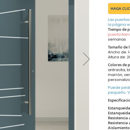
HAGA CLIC
Las puertas
la página 
Tiempo de p
puerta lla
semanas
Tamaño de l
Ancho de:
Altura de:
Colores de p
antracita, b
marrón, ver
personaliza
Puede pedi
pequeño. 
Especificaci
Estanqueida
Estanqueida
Resistencia 
Resistencia 
Aislamiento