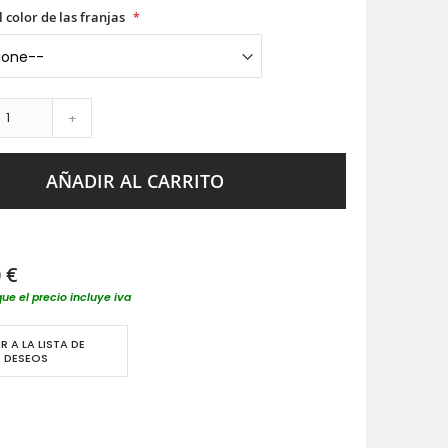
l color de las franjas
+
AÑADIR AL CARRITO
 €
que el precio incluye iva
R A LA LISTA DE
DESEOS