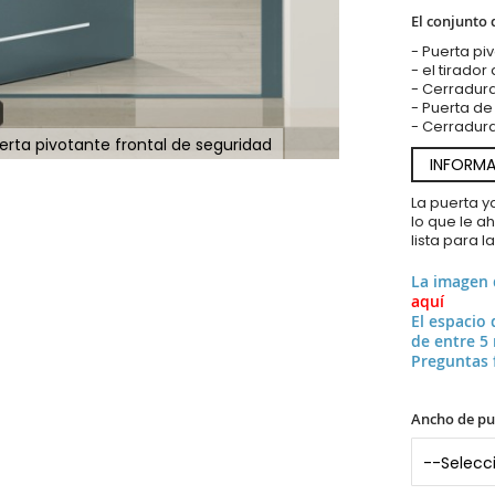
El conjunto 
- Puerta pi
- el tirador
- Cerradur
- Puerta de
- Cerradura
erta pivotante frontal de seguridad
INFORMA
La puerta 
lo que le a
lista para l
La imagen
aquí
El espacio 
de entre 5
Preguntas 
Ancho de pu