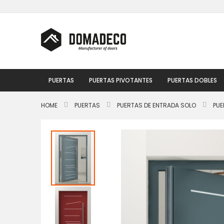
Ir
al
contenido
PUERTAS
PUERTAS PIVOTANTES
PUERTAS DOBLES
HOME
PUERTAS
PUERTAS DE ENTRADA SOLO
PUE
Saltar
al
final
de
la
galería
de
imágenes