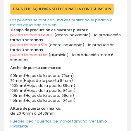
HAGA CLIC AQUÍ PARA SELECCIONAR LA CONFIGURACIÓN
Las puertas se fabrican una vez realizado el pedido a
través de la página web.
Tiempo de producción de nuestras puertas:
puerta llamada
FARGO
(acero Inoxidable) - la producción
tarda 8 semanas
puerta llamada
STA
(acero Inoxidable) - la producción
tarda 3 semanas
puerta llamada
LIM
(aluminio) - la producción tarda 6
semanas
Ancho de puerta con marco:
901mm(Hojas de la puerta 79cm)
79mm(Hojas de la puerta 84cm)
1001mm(Hojas de la puerta 89cm)
1051mm(Hojas de la puerta 94cm)
1101mm(Hojas de la puerta 99cm)
1151mm(Hojas de la puerta 104cm)
Altura de puerta con marco:
de 2070mm a 2400mm
Puedes pedir puertas de mayor tamaño. Ver
Lim
o
Pivotante