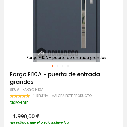
des
Fargo Fi10A - puerta de entrada grandes
Saltar
Fargo Fi10A - puerta de entrada
al
grandes
comienzo
de
SKU
FARGO FI10A
la
VALORACIÓN:
1
RESEÑA
VALORA ESTE PRODUCTO
galería
100
100
% OF
de
DISPONIBLE
imágenes
1.990,00 €
me refiero a que el precio incluye iva