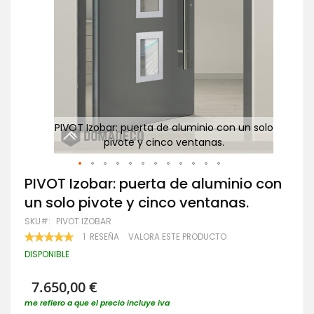
 solo
PIVOT Izobar: puerta de aluminio con un solo
P
pivote y cinco ventanas.
Saltar
PIVOT Izobar: puerta de aluminio con
al
un solo pivote y cinco ventanas.
comienzo
de
SKU
PIVOT IZOBAR
la
VALORACIÓN:
1
RESEÑA
VALORA ESTE PRODUCTO
galería
100
100
% OF
de
DISPONIBLE
imágenes
7.650,00 €
me refiero a que el precio incluye iva