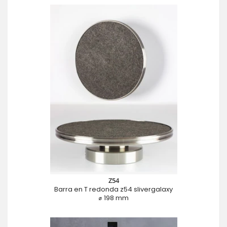
Z54
Barra en T redonda z54 slivergalaxy
⌀ 198 mm