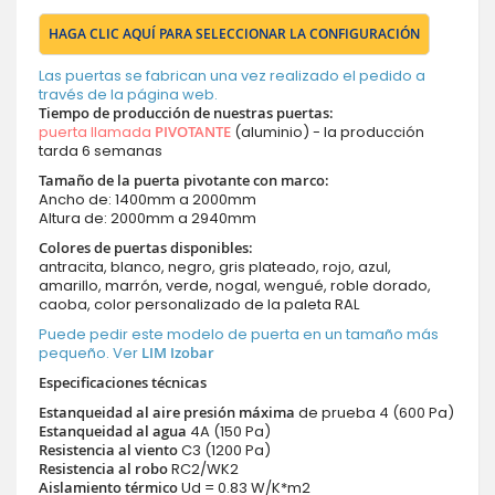
HAGA CLIC AQUÍ PARA SELECCIONAR LA CONFIGURACIÓN
Las puertas se fabrican una vez realizado el pedido a
través de la página web.
Tiempo de producción de nuestras puertas
:
puerta llamada
PIVOTANTE
(aluminio) - la producción
tarda 6 semanas
Tamaño de la puerta pivotante con marco:
Ancho de: 1400mm a 2000mm
Altura de: 2000mm a 2940mm
Colores de puertas disponibles:
antracita, blanco, negro, gris plateado, rojo, azul,
amarillo, marrón, verde, nogal, wengué, roble dorado,
caoba, color personalizado de la paleta RAL
Puede pedir este modelo de puerta en un tamaño más
pequeño. Ver
LIM Izobar
Especificaciones técnicas
Estanqueidad al aire presión máxima
de prueba 4 (600 Pa)
Estanqueidad al agua
4A (150 Pa)
Resistencia al viento
C3 (1200 Pa)
Resistencia al robo
RC2/WK2
Aislamiento térmico
Ud = 0.83 W/K*m2