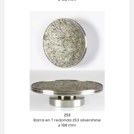
Z53
Barra en T redonda z53 silvershine
⌀ 198 mm