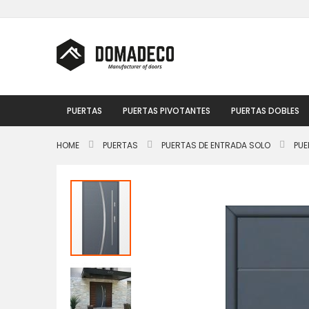
Ir
al
contenido
PUERTAS
PUERTAS PIVOTANTES
PUERTAS DOBLES
HOME
PUERTAS
PUERTAS DE ENTRADA SOLO
PUE
Saltar
al
final
de
la
galería
de
imágenes