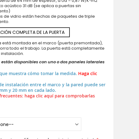
puerta de 64 mm de espesor, a Ud = 0,87 W/K*m2
to acústico 31 dB (se aplica a puertas sin
ento)
as de vidrio están hechas de paquetes de triple
ento.
CIÓN COMPLETA DE LA PUERTA
ya está montada en el marco (puerta premontada),
horra todo el trabajo. La puerta está completamente
a instalación.
 están disponibles con uno o dos paneles laterales
 que muestra cómo tomar la medida.
Haga clic
de instalación entre el marco y la pared puede ser
 mm y 20 mm en cada lado.
frecuentes: haga clic aquí para comprobarlas