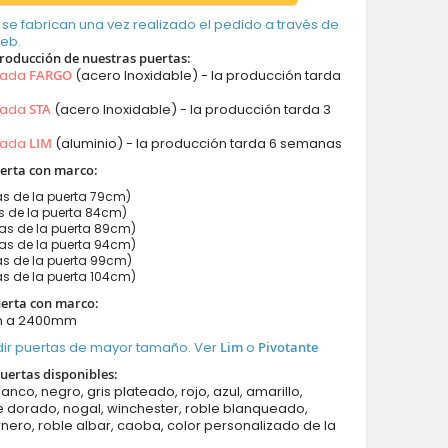
 se fabrican una vez realizado el pedido a través de
web.
roducción de nuestras puertas:
mada
FARGO
(acero Inoxidable) - la producción tarda
mada
STA
(acero Inoxidable) - la producción tarda 3
mada
LIM
(aluminio) - la producción tarda 6 semanas
erta con marco:
s de la puerta 79cm)
 de la puerta 84cm)
s de la puerta 89cm)
s de la puerta 94cm)
s de la puerta 99cm)
s de la puerta 104cm)
uerta con marco:
m a 2400mm
ir puertas de mayor tamaño. Ver
Lim
o
Pivotante
uertas disponibles:
lanco, negro, gris plateado, rojo, azul, amarillo,
e dorado, nogal, winchester, roble blanqueado,
rnero, roble albar, caoba, color personalizado de la