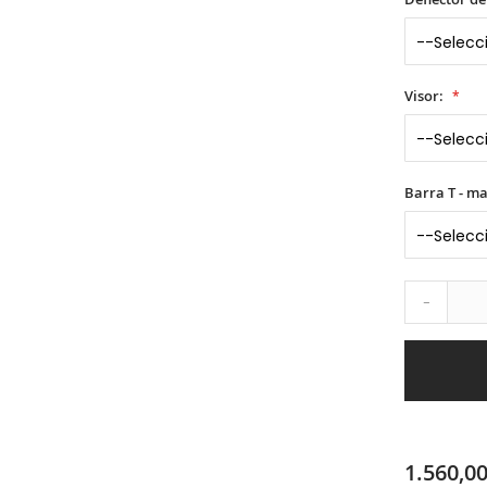
Visor:
Barra T - m
-
1.560,00