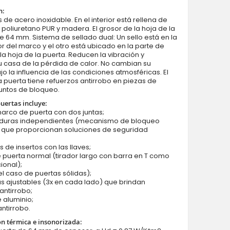
n:
 de acero inoxidable. En el interior está rellena de
oliuretano PUR y madera. El grosor de la hoja de la
e 64 mm. Sistema de sellado dual: Un sello está en la
ior del marco y el otro está ubicado en la parte de
la hoja de la puerta. Reducen la vibración y
 casa de la pérdida de calor. No cambian su
Fargo 40 - puerta blindada Color: antracita lisa
o la influencia de las condiciones atmosféricas. El
 puerta tiene refuerzos antirrobo en piezas de
untos de bloqueo.
puertas incluye:
marco de puerta con dos juntas;
aduras independientes (mecanismo de bloqueo
) que proporcionan soluciones de seguridad
s de insertos con las llaves;
e puerta normal (tirador largo con barra en T como
ional);
 el caso de puertas sólidas);
as ajustables (3x en cada lado) que brindan
antirrobo;
 aluminio;
antirrobo.
ón térmica e insonorizada: