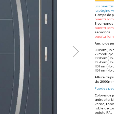
Las puertas
la página 
Tiempo de p
puerta lla
8 semanas
puerta lla
semanas
puerta lla
Ancho de pu
901mm(Hoja
79mm(Hojas
1001mm(Hoja
1051mm(Hoja
1101mm(Hoja
1151mm(Hoja
Altura de p
de 2000m
Puedes ped
Colores de p
antracita, b
verde, robl
roble de to
paleta RAL