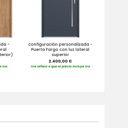
ada -
configuración personalizada -
configu
eral
Puerta Fargo con luz lateral
Puerta F
terior)
superior
iz
2.400,00 €
e iva
me refiero a que el precio incluye iva
me refier