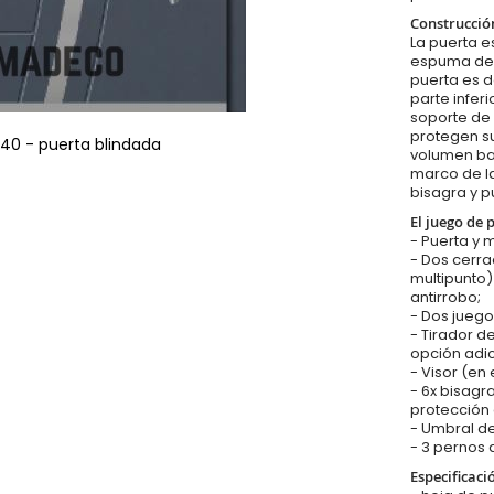
Construcció
La puerta es
espuma de p
puerta es d
parte infer
soporte de 
protegen su
 40 - puerta blindada
volumen baj
marco de la
bisagra y p
El juego de 
- Puerta y 
- Dos cerr
multipunto
antirrobo;
- Dos juego
- Tirador d
opción adic
- Visor (en
- 6x bisagr
protección 
- Umbral de
- 3 pernos 
Especificaci