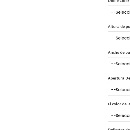
Doble Color 
Altura de p
Ancho de pu
Apertura De
El color de 
Deflector de