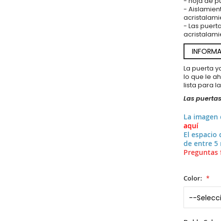
- hoja de 
- Aislamien
acristalami
- Las puert
acristalami
INFORMA
La puerta 
lo que le a
lista para l
Las puertas
La imagen
aquí
El espacio 
de entre 5
Preguntas 
Color: