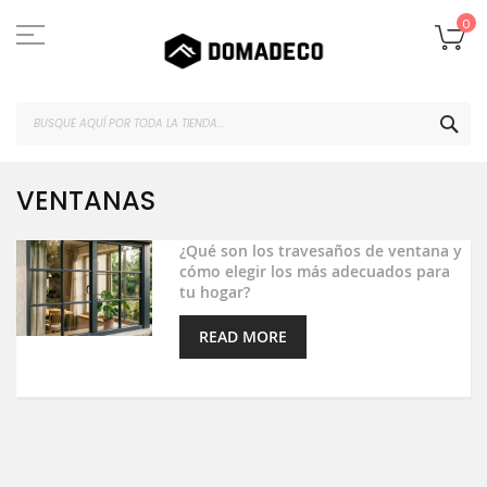
Ir
al
Mi
0
contenido
BUS
VENTANAS
¿Qué son los travesaños de ventana y
cómo elegir los más adecuados para
tu hogar?
READ MORE