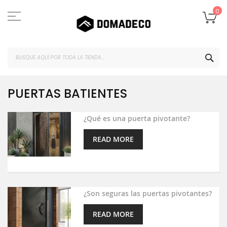
Ir
al
Mi
0
contenido
BUS
PUERTAS BATIENTES
¿Qué es una puerta pivotante?
READ MORE
¿Son seguras las puertas pivotantes?
READ MORE