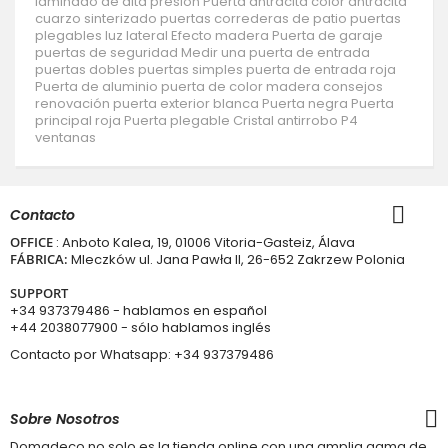
laminado de alta presión
Puerta antracita
color antracita
cuarzo sinterizado
puertas correderas de patio
puertas
plegables
luz lateral
Efecto madera
Puerta de garaje
puertas de seguridad
Medir una puerta de entrada
puertas dobles
puertas simples
puerta de entrada roja
Puerta de aluminio
puerta de color madera
consejos
renovación
puerta exterior blanca
Puerta negra
Puerta
principal roja
Puerta plegable
Cristal antirrobo P4
ventanas
Contacto
OFFICE
: Anboto Kalea, 19, 01006 Vitoria-Gasteiz, Álava
FÁBRICA:
Mleczków ul. Jana Pawła II, 26-652 Zakrzew Polonia
SUPPORT
+34 937379486
- hablamos en español
+44 2038077900
- sólo hablamos inglés
Contacto por Whatsapp:
+34 937379486
Sobre Nosotros
Domadeco no solo es la tienda online con una amplia gama de