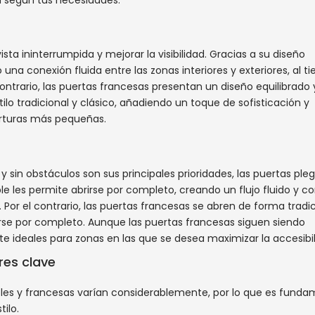
n según tus necesidades.
sta ininterrumpida y mejorar la visibilidad. Gracias a su diseño
una conexión fluida entre las zonas interiores y exteriores, al 
ontrario, las puertas francesas presentan un diseño equilibrado 
o tradicional y clásico, añadiendo un toque de sofisticación y
rturas más pequeñas.
 y sin obstáculos son sus principales prioridades, las puertas ple
 les permite abrirse por completo, creando un flujo fluido y c
s. Por el contrario, las puertas francesas se abren de forma tradic
irse por completo. Aunque las puertas francesas siguen siendo
te ideales para zonas en las que se desea maximizar la accesibil
res clave
bles y francesas varían considerablemente, por lo que es funda
ilo.