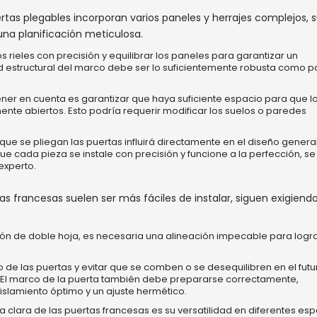
tas plegables incorporan varios paneles y herrajes complejos, 
una planificación meticulosa.
s rieles con precisión y equilibrar los paneles para garantizar un
d estructural del marco debe ser lo suficientemente robusta como p
ener en cuenta es garantizar que haya suficiente espacio para que l
te abiertos. Esto podría requerir modificar los suelos o paredes
 que se pliegan las puertas influirá directamente en el diseño general
ue cada pieza se instale con precisión y funcione a la perfección, se
experto.
s francesas suelen ser más fáciles de instalar, siguen exigiend
ón de doble hoja, es necesaria una alineación impecable para logra
 de las puertas y evitar que se comben o se desequilibren en el futur
. El marco de la puerta también debe prepararse correctamente,
islamiento óptimo y un ajuste hermético.
 clara de las puertas francesas es su versatilidad en diferentes esp