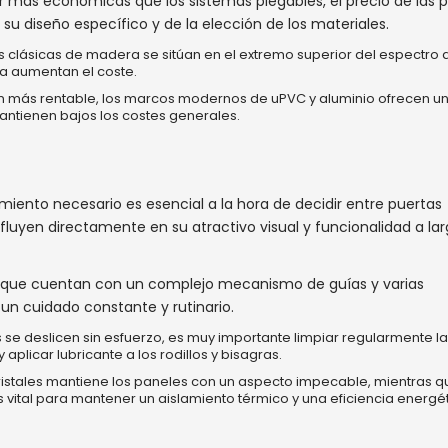
 más económicas que los sistemas plegables, el precio de las 
 diseño específico y de la elección de los materiales.
s clásicas de madera se sitúan en el extremo superior del espectro 
ía aumentan el coste.
n más rentable, los marcos modernos de uPVC y aluminio ofrecen u
mantienen bajos los costes generales.
imiento necesario es esencial a la hora de decidir entre puertas
fluyen directamente en su atractivo visual y funcionalidad a la
que cuentan con un complejo mecanismo de guías y varias
 un cuidado constante y rutinario.
 se deslicen sin esfuerzo, es muy importante limpiar regularmente la
y aplicar lubricante a los rodillos y bisagras.
 cristales mantiene los paneles con un aspecto impecable, mientras q
s vital para mantener un aislamiento térmico y una eficiencia energé