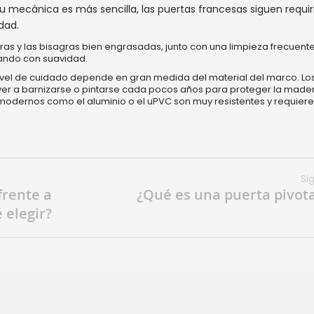
 mecánica es más sencilla, las puertas francesas siguen requi
dad.
as y las bisagras bien engrasadas, junto con una limpieza frecuente
nando con suavidad.
ivel de cuidado depende en gran medida del material del marco. Lo
er a barnizarse o pintarse cada pocos años para proteger la made
es modernos como el aluminio o el uPVC son muy resistentes y requier
Si
frente a
¿Qué es una puerta pivot
 elegir?