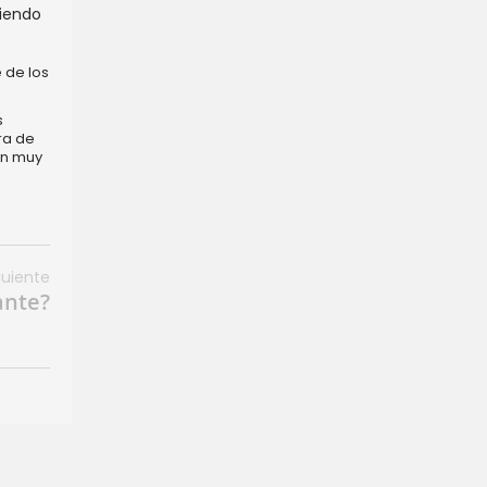
riendo
 de los
s
ra de
en muy
guiente
ante?