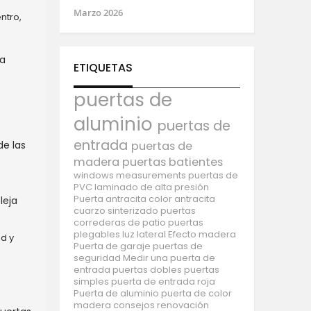
n
Marzo 2026
ntro,
la
ETIQUETAS
puertas de
aluminio
puertas de
entrada
de las
puertas de
madera
puertas batientes
windows
measurements
puertas de
PVC
laminado de alta presión
Puerta antracita
color antracita
leja
cuarzo sinterizado
puertas
correderas de patio
puertas
plegables
luz lateral
Efecto madera
d y
Puerta de garaje
puertas de
seguridad
Medir una puerta de
entrada
puertas dobles
puertas
simples
puerta de entrada roja
Puerta de aluminio
puerta de color
madera
consejos
renovación