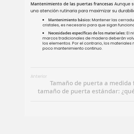
Mantenimiento de las puertas francesas
Aunque su
una atención rutinaria para maximizar su durabili
Mantenimiento básico:
Mantener las cerradur
cristales, es necesario para que sigan funcio
Necesidades específicas de los materiales:
El n
marcos tradicionales de madera deberán volv
los elementos. Por el contrario, los material
poco mantenimiento continuo.
Anterior
Tamaño de puerta a medida 
tamaño de puerta estándar: ¿qué