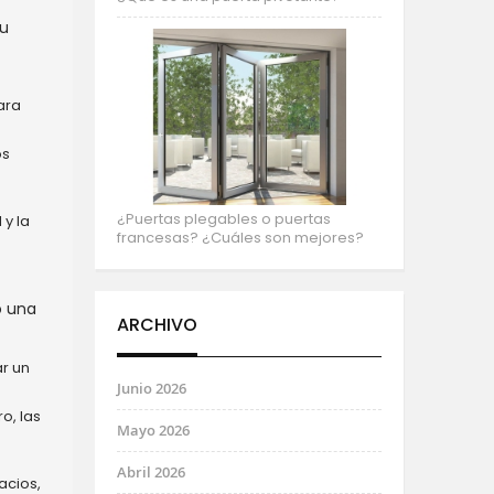
su
ara
os
¿Puertas plegables o puertas
 y la
francesas? ¿Cuáles son mejores?
o una
ARCHIVO
r un
Junio 2026
o, las
Mayo 2026
Abril 2026
acios,