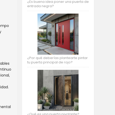
¿Es buena idea poner una puerta de
entrada negra?
tiempo
y
¿Por qué deberías plantearte pintar
tu puerta principal de rojo?
gables
ontinuo
ional,
idad.
mental
¿Qué es una puerta pivotante?