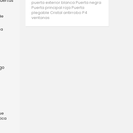
puertas
puerta exterior blanca
Puerta negra
Puerta principal roja
Puerta
plegable
Cristal antirrobo P4
de
ventanas
na
rgo
ue
tica