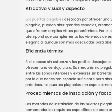
en cuenta, para ayudarte a elegir la mejor opció
Atractivo visual y aspecto
Las puertas plegables
destacan por ofrecer una vi
plegable, pueden abrir grandes espacios, creando 
que ofrecen amplias vistas panorámicas. Por el c
atemporal que complementa las viviendas de estil
elegancia, aunque son más adecuadas para abe
Eficiencia térmica
Si el acceso sin esfuerzo y los pasillos despejados
ofrecen una ventaja clara. Su mecanismo plegable
entre las zonas interiores y exteriores sin barrera
por lo que necesitan espacio suficiente para abr
prácticas, las puertas plegables son especialmen
Procedimientos de instalación y facto
Los métodos de instalación de las puertas plega
comprender los requisitos específicos de cada est