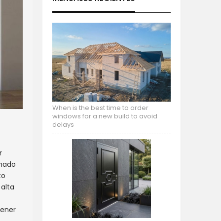
When is the best time to order
windows for a new build to avoid
delays
r
anado
to
 alta
tener