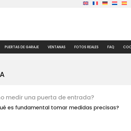
PUERTAS DE GARAJE
VENTANAS
FOTOS REALES
FAQ
COO
DA
 medir una puerta de entrada?
qué es fundamental tomar medidas precisas?