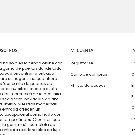
OSOTROS
MI CUENTA
I
no solo es la tienda online con
Registrarse
S
a gama de puertas donde todo
puede encontrar la entrada
Carro de compras
C
ara su hogar, sino que ahora
s fabricante de puertas de
Mi lista de deseos
E
Todas nuestras puertas están
 con materiales de la más alta
B
a sea acero inoxidable de alta
 aluminio. Nuestras modernas
O
e entrada ofrecen un
to excepcional combinado con
P
contemporáneos. Creemos que
 la gama más completa de
 entrada residenciales de lujo
T
do.