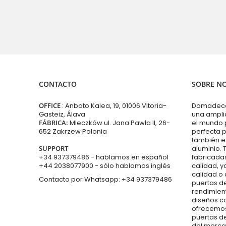
CONTACTO
SOBRE N
OFFICE
: Anboto Kalea, 19, 01006 Vitoria-
Domadeco 
Gasteiz, Álava
una ampli
FÁBRICA:
Mleczków ul. Jana Pawła II, 26-
el mundo 
652 Zakrzew Polonia
perfecta p
también e
SUPPORT
aluminio. 
+34 937379486
- hablamos en español
fabricadas
+44 2038077900
- sólo hablamos inglés
calidad, y
calidad o
Contacto por Whatsapp:
+34 937379486
puertas d
rendimien
diseños 
ofrecemos
puertas de
del merca