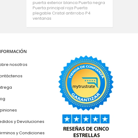
puerta exterior blanca
Puerta negra
Puerta principal roja
Puerta
plegable
Cristal antirrobo P4
ventanas
NFORMACIÓN
obre nosotros
ontáctenos
ntrega
log
piniones
edidos y Devoluciones
érminos y Condiciones