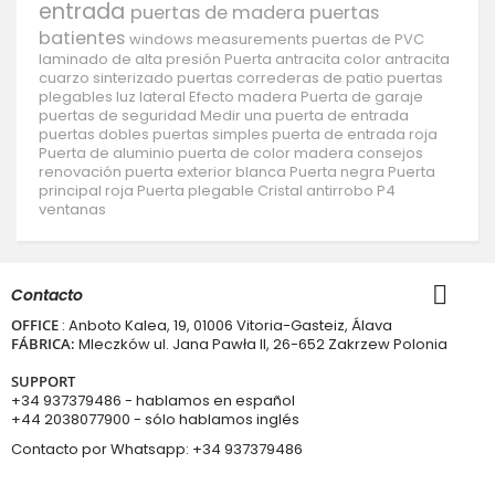
entrada
puertas de madera
puertas
batientes
windows
measurements
puertas de PVC
laminado de alta presión
Puerta antracita
color antracita
cuarzo sinterizado
puertas correderas de patio
puertas
plegables
luz lateral
Efecto madera
Puerta de garaje
puertas de seguridad
Medir una puerta de entrada
puertas dobles
puertas simples
puerta de entrada roja
Puerta de aluminio
puerta de color madera
consejos
renovación
puerta exterior blanca
Puerta negra
Puerta
principal roja
Puerta plegable
Cristal antirrobo P4
ventanas
Contacto
OFFICE
: Anboto Kalea, 19, 01006 Vitoria-Gasteiz, Álava
FÁBRICA:
Mleczków ul. Jana Pawła II, 26-652 Zakrzew Polonia
SUPPORT
+34 937379486
- hablamos en español
+44 2038077900
- sólo hablamos inglés
Contacto por Whatsapp:
+34 937379486