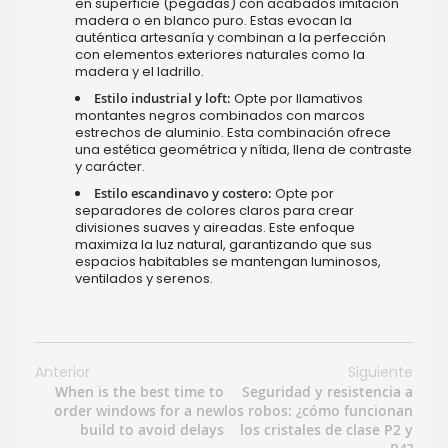
en superficie (pegadas) con acabados imitación
madera o en blanco puro. Estas evocan la
auténtica artesanía y combinan a la perfección
con elementos exteriores naturales como la
madera y el ladrillo.
Estilo industrial y loft:
Opte por llamativos
montantes negros combinados con marcos
estrechos de aluminio. Esta combinación ofrece
una estética geométrica y nítida, llena de contraste
y carácter.
Estilo escandinavo y costero:
Opte por
separadores de colores claros para crear
divisiones suaves y aireadas. Este enfoque
maximiza la luz natural, garantizando que sus
espacios habitables se mantengan luminosos,
ventilados y serenos.
Anterior
Siguiente
When is the best time to
Seguridad y resistencia a
order windows for a new
los robos: ¿cómo funcionan
build to avoid delays
los cristales de clase P2 y