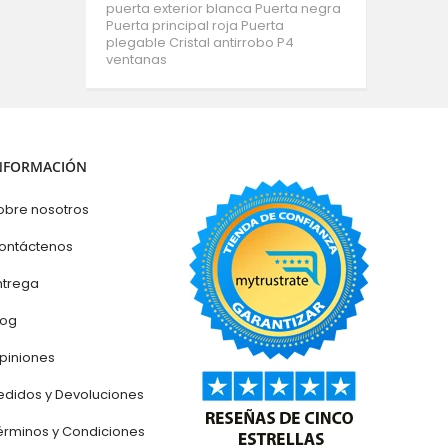
puerta exterior blanca
Puerta negra
Puerta principal roja
Puerta
plegable
Cristal antirrobo P4
ventanas
NFORMACIÓN
obre nosotros
ontáctenos
ntrega
log
piniones
edidos y Devoluciones
érminos y Condiciones