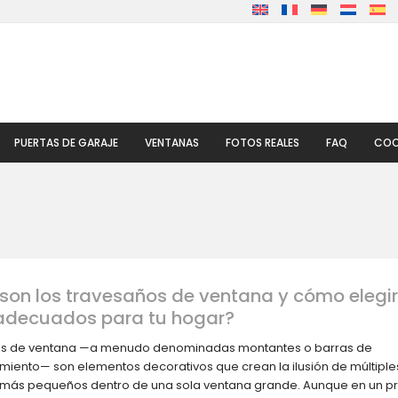
PUERTAS DE GARAJE
VENTANAS
FOTOS REALES
FAQ
COO
son los travesaños de ventana y cómo elegir
decuados para tu hogar?
llas de ventana —a menudo denominadas montantes o barras de
amiento— son elementos decorativos que crean la ilusión de múltiple
más pequeños dentro de una sola ventana grande. Aunque en un pr