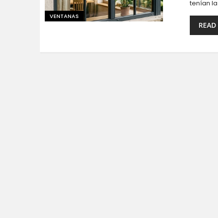
tenían l
VENTANAS
READ