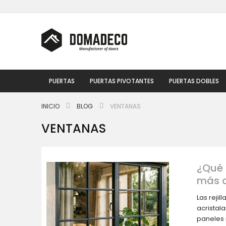
Ir
al
contenido
PUERTAS
PUERTAS PIVOTANTES
PUERTAS DOBLES
INICIO
BLOG
VENTANAS
VENTANAS
¿Qué 
más a
Las reji
acristal
paneles 