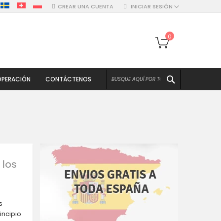
CREAR UNA CUENTA
INICIAR SESIÓN
Mi cesta
0
BUSCAR
PERACIÓN
CONTÁCTENOS
 los
s
incipio