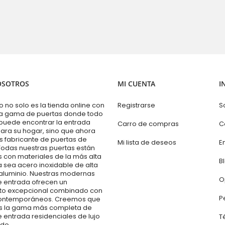
OSOTROS
MI CUENTA
I
no solo es la tienda online con
Registrarse
S
a gama de puertas donde todo
puede encontrar la entrada
Carro de compras
C
ara su hogar, sino que ahora
s fabricante de puertas de
Mi lista de deseos
E
Todas nuestras puertas están
 con materiales de la más alta
B
a sea acero inoxidable de alta
 aluminio. Nuestras modernas
O
e entrada ofrecen un
to excepcional combinado con
P
contemporáneos. Creemos que
 la gama más completa de
 entrada residenciales de lujo
T
do.