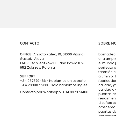
CONTACTO
SOBRE N
OFFICE
: Anboto Kalea, 19, 01006 Vitoria-
Domadeco 
Gasteiz, Álava
una ampli
FÁBRICA:
Mleczków ul. Jana Pawła II, 26-
el mundo 
652 Zakrzew Polonia
perfecta p
también e
SUPPORT
aluminio. 
+34 937379486
- hablamos en español
fabricadas
+44 2038077900
- sólo hablamos inglés
calidad, y
calidad o
Contacto por Whatsapp:
+34 937379486
puertas d
rendimien
diseños 
ofrecemos
puertas de
del merca