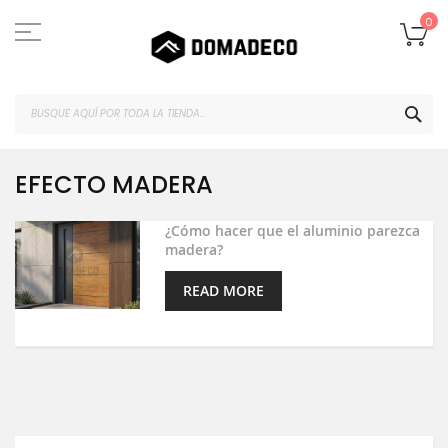
Ir
al
Mi
0
contenido
BUS
EFECTO MADERA
¿Cómo hacer que el aluminio parezca
madera?
READ MORE