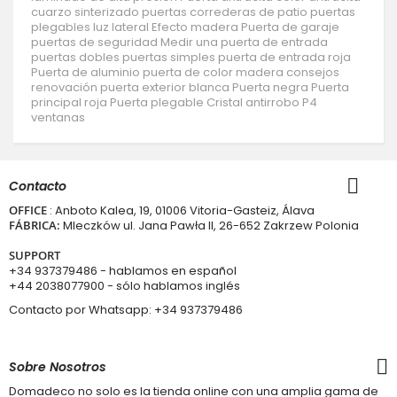
cuarzo sinterizado
puertas correderas de patio
puertas
plegables
luz lateral
Efecto madera
Puerta de garaje
puertas de seguridad
Medir una puerta de entrada
puertas dobles
puertas simples
puerta de entrada roja
Puerta de aluminio
puerta de color madera
consejos
renovación
puerta exterior blanca
Puerta negra
Puerta
principal roja
Puerta plegable
Cristal antirrobo P4
ventanas
Contacto
OFFICE
: Anboto Kalea, 19, 01006 Vitoria-Gasteiz, Álava
FÁBRICA:
Mleczków ul. Jana Pawła II, 26-652 Zakrzew Polonia
SUPPORT
+34 937379486
- hablamos en español
+44 2038077900
- sólo hablamos inglés
Contacto por Whatsapp:
+34 937379486
Sobre Nosotros
Domadeco no solo es la tienda online con una amplia gama de