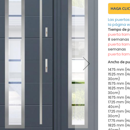
HAGA CLIC
Las puertas
la página 
Tiempo de p
puerta lla
8 semanas
puerta lla
semanas
puerta lla
Ancho de pu
1475 mm (Ho
1525 mm (Ho
30cm)
1575 mm (Ho
1625 mm (Ho
30cm)
1675 mm (Ho
1725 mm (Ho
40cm)
1725 mm (Ho
30cm)
1775 mm (Ho
1825 mm (Ho
40cm)