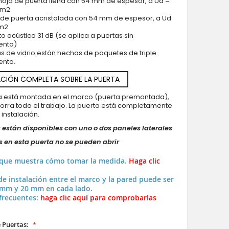
hoja de puerta llena con 54 mm de espesor, a Ud =
* m2
 de puerta acristalada con 54 mm de espesor, a Ud
 m2
to acústico 31 dB (se aplica a puertas sin
ento)
as de vidrio están hechas de paquetes de triple
ento.
CIÓN COMPLETA SOBRE LA PUERTA
ya está montada en el marco (puerta premontada),
horra todo el trabajo. La puerta está completamente
a instalación.
 están disponibles con uno o dos paneles laterales
 en esta puerta no se pueden abrir
 que muestra cómo tomar la medida.
Haga clic
de instalación entre el marco y la pared puede ser
 mm y 20 mm en cada lado.
frecuentes:
haga clic aquí para comprobarlas
 Puertas: