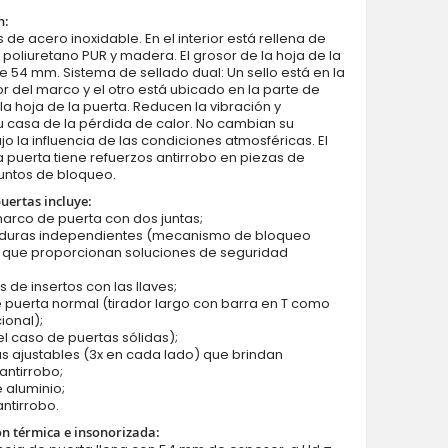
n:
 de acero inoxidable. En el interior está rellena de
oliuretano PUR y madera. El grosor de la hoja de la
e 54 mm. Sistema de sellado dual: Un sello está en la
ior del marco y el otro está ubicado en la parte de
la hoja de la puerta. Reducen la vibración y
 casa de la pérdida de calor. No cambian su
o la influencia de las condiciones atmosféricas. El
 puerta tiene refuerzos antirrobo en piezas de
untos de bloqueo.
puertas incluye:
marco de puerta con dos juntas;
aduras independientes (mecanismo de bloqueo
) que proporcionan soluciones de seguridad
s de insertos con las llaves;
e puerta normal (tirador largo con barra en T como
ional);
 el caso de puertas sólidas);
as ajustables (3x en cada lado) que brindan
antirrobo;
 aluminio;
antirrobo.
ón térmica e insonorizada: