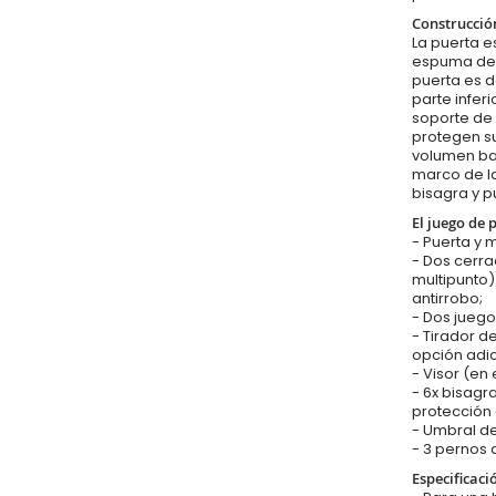
Construcció
La puerta es
espuma de p
puerta es d
parte infer
soporte de 
protegen su
volumen baj
marco de la
bisagra y p
El juego de 
- Puerta y 
- Dos cerr
multipunto
antirrobo;
- Dos juego
- Tirador d
opción adic
- Visor (en
- 6x bisagr
protección 
- Umbral de
- 3 pernos 
Especificaci