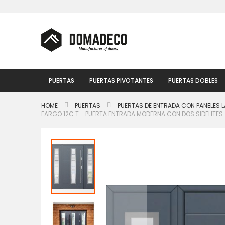
Ir
al
contenido
PUERTAS
PUERTAS PIVOTANTES
PUERTAS DOBLES
HOME
PUERTAS
PUERTAS DE ENTRADA CON PANELES L
FARGO 12C T - PUERTA ENTRADA MODERNA CON DOS SIDELITES
Saltar
al
final
de
la
galería
de
imágenes