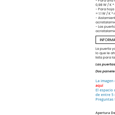
- Para una 
0,98 W / K 
- Para hoja
= 1.1 W / K *
- Aislamien
acristalami
- Las puert
acristalami
INFORMA
La puerta 
lo que le a
lista para l
Las puertas
Dos paneles
La imagen
aquí
El espacio 
de entre 5
Preguntas 
Apertura De