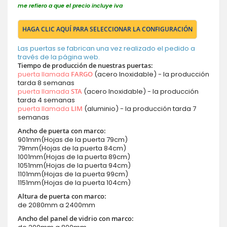
me refiero a que el precio incluye iva
HAGA CLIC AQUÍ PARA SELECCIONAR LA CONFIGURACIÓN
Las puertas se fabrican una vez realizado el pedido a
través de la página web.
Tiempo de producción de nuestras puertas:
puerta llamada
FARGO
(acero Inoxidable) - la producción
tarda 8 semanas
puerta llamada
STA
(acero Inoxidable) - la producción
tarda 4 semanas
puerta llamada
LIM
(aluminio) - la producción tarda 7
semanas
Ancho de puerta con marco:
901mm(Hojas de la puerta 79cm)
79mm(Hojas de la puerta 84cm)
1001mm(Hojas de la puerta 89cm)
1051mm(Hojas de la puerta 94cm)
1101mm(Hojas de la puerta 99cm)
1151mm(Hojas de la puerta 104cm)
Altura de puerta con marco:
de 2080mm a 2400mm
Ancho del panel de vidrio con marco: