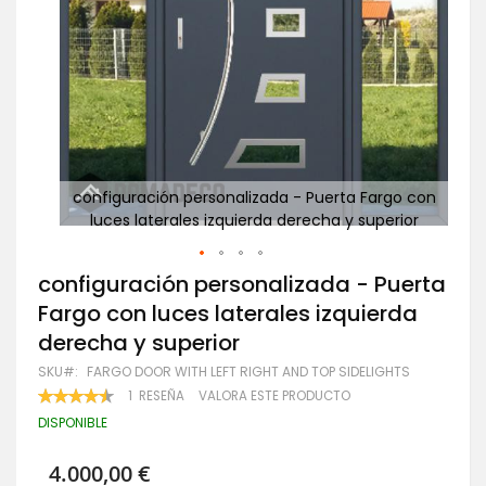
go con
configuración personalizada - Puerta Fargo con
co
rior
luces laterales izquierda derecha y superior
Saltar
configuración personalizada - Puerta
al
Fargo con luces laterales izquierda
comienzo
de
derecha y superior
la
galería
SKU
FARGO DOOR WITH LEFT RIGHT AND TOP SIDELIGHTS
de
VALORACIÓN:
1
RESEÑA
VALORA ESTE PRODUCTO
imágenes
90
100
% OF
DISPONIBLE
4.000,00 €