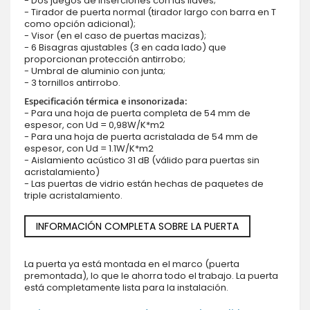
- Dos juegos de inserciones con las llaves;
- Tirador de puerta normal (tirador largo con barra en T
como opción adicional);
- Visor (en el caso de puertas macizas);
- 6 Bisagras ajustables (3 en cada lado) que
proporcionan protección antirrobo;
- Umbral de aluminio con junta;
- 3 tornillos antirrobo.
Especificación térmica e insonorizada:
- Para una hoja de puerta completa de 54 mm de
espesor, con Ud = 0,98W/K*m2
- Para una hoja de puerta acristalada de 54 mm de
espesor, con Ud = 1.1W/K*m2
- Aislamiento acústico 31 dB (válido para puertas sin
acristalamiento)
- Las puertas de vidrio están hechas de paquetes de
triple acristalamiento.
INFORMACIÓN COMPLETA SOBRE LA PUERTA
La puerta ya está montada en el marco (puerta
premontada), lo que le ahorra todo el trabajo. La puerta
está completamente lista para la instalación.