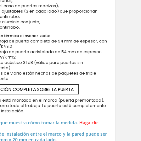
ional);
 el caso de puertas macizas);
s ajustables (3 en cada lado) que proporcionan
antirrobo;
 aluminio con junta;
 antirrobo.
ón térmica e insonorizada:
 hoja de puerta completa de 54 mm de espesor, con
W/K*m2
hoja de puerta acristalada de 54 mm de espesor,
.1W/K*m2
to acústico 31 dB (válido para puertas sin
ento)
as de vidrio están hechas de paquetes de triple
ento.
CIÓN COMPLETA SOBRE LA PUERTA
ya está montada en el marco (puerta premontada),
horra todo el trabajo. La puerta está completamente
a instalación.
 que muestra cómo tomar la medida.
Haga clic
de instalación entre el marco y la pared puede ser
 mm y 20 mm en cada lado.