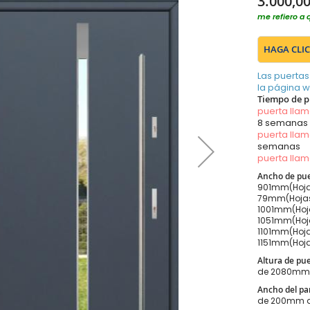
3.000,00
me refiero a 
HAGA CLIC
Las puertas
la página 
Tiempo de p
puerta lla
8 semanas
puerta lla
semanas
puerta lla
Ancho de pue
901mm(Hoja
79mm(Hojas
1001mm(Hoja
1051mm(Hoja
1101mm(Hoja
1151mm(Hoja
Altura de pu
de 2080mm
Ancho del pan
de 200mm 