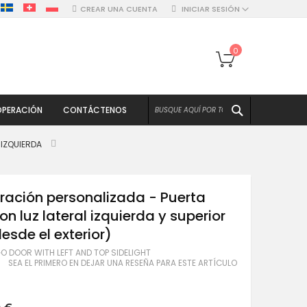
CREAR UNA CUENTA
INICIAR SESIÓN
Mi cesta
0
BUSCAR
PERACIÓN
CONTÁCTENOS
 IZQUIERDA
ración personalizada - Puerta
on luz lateral izquierda y superior
desde el exterior)
O DOOR WITH LEFT AND TOP SIDELIGHT
SEA EL PRIMERO EN DEJAR UNA RESEÑA PARA ESTE ARTÍCULO