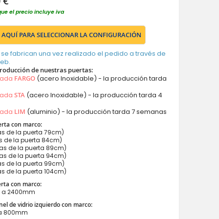
 €
que el precio incluye iva
 AQUÍ PARA SELECCIONAR LA CONFIGURACIÓN
 se fabrican una vez realizado el pedido a través de
web.
roducción de nuestras puertas:
mada
FARGO
(acero Inoxidable) - la producción tarda
mada
STA
(acero Inoxidable) - la producción tarda 4
mada
LIM
(aluminio) - la producción tarda 7 semanas
rta con marco:
s de la puerta 79cm)
 de la puerta 84cm)
s de la puerta 89cm)
s de la puerta 94cm)
s de la puerta 99cm)
s de la puerta 104cm)
erta con marco:
 a 2400mm
el de vidrio izquierdo con marco:
a 800mm