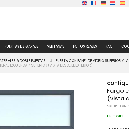
PUERTAS DE GARAJE
VENTANAS
FOTOS REALES
FAQ
COO
ATERALES & DOBLE PUERTAS
PUERTA CON PANEL DE VIDRIO SUPERIOR Y LA
RAL IZQUIERDA Y SUPERIOR (VISTA DESDE EL EXTERIOR)
configu
Fargo c
(vista 
SKU
FARG
DISPONIBLE