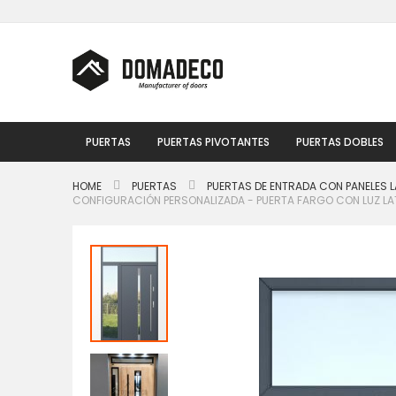
Ir
al
contenido
PUERTAS
PUERTAS PIVOTANTES
PUERTAS DOBLES
HOME
PUERTAS
PUERTAS DE ENTRADA CON PANELES L
CONFIGURACIÓN PERSONALIZADA - PUERTA FARGO CON LUZ LATE
Saltar
al
final
de
la
galería
de
imágenes