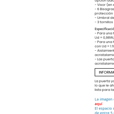
opción adic
- Visor (en
- 6 Bisagra
protección 
- Umbral de
- 3 tornillos
Especificaci
- Para una
Ud = 0,98
- Para una 
con Ud = 1
- Aislamien
acristalami
- Las puert
acristalami
INFORMA
La puerta 
lo que le a
lista para l
La imagen
aquí
El espacio 
de entre 5