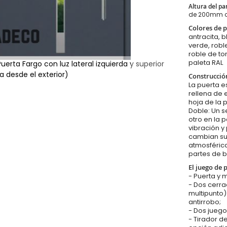
Altura del pa
de 200mm 
Colores de p
antracita, b
verde, robl
roble de to
paleta RAL
erta Fargo con luz lateral izquierda y superior
ta desde el exterior)
Construcció
La puerta e
rellena de 
hoja de la 
Doble: Un s
otro en la 
vibración y
cambian su 
atmosférica
partes de b
El juego de 
- Puerta y 
- Dos cerr
multipunto
antirrobo;
- Dos juego
- Tirador d