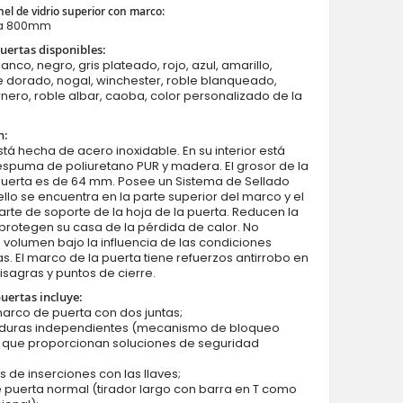
nel de vidrio superior con marco:
a 800mm
uertas disponibles:
lanco, negro, gris plateado, rojo, azul, amarillo,
e dorado, nogal, winchester, roble blanqueado,
rnero, roble albar, caoba, color personalizado de la
configuración personalizada - Puerta Fargo con luz lateral izquie
(vista desde el exterior)
n:
stá hecha de acero inoxidable. En su interior está
espuma de poliuretano PUR y madera. El grosor de la
puerta es de 64 mm. Posee un Sistema de Sellado
ello se encuentra en la parte superior del marco y el
parte de soporte de la hoja de la puerta. Reducen la
 protegen su casa de la pérdida de calor. No
volumen bajo la influencia de las condiciones
s. El marco de la puerta tiene refuerzos antirrobo en
isagras y puntos de cierre.
puertas incluye:
marco de puerta con dos juntas;
aduras independientes (mecanismo de bloqueo
) que proporcionan soluciones de seguridad
s de inserciones con las llaves;
e puerta normal (tirador largo con barra en T como