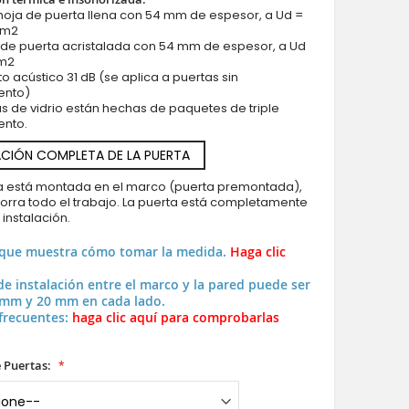
hoja de puerta llena con 54 mm de espesor, a Ud =
* m2
 de puerta acristalada con 54 mm de espesor, a Ud
 m2
to acústico 31 dB (se aplica a puertas sin
ento)
as de vidrio están hechas de paquetes de triple
ento.
CIÓN COMPLETA DE LA PUERTA
ya está montada en el marco (puerta premontada),
horra todo el trabajo. La puerta está completamente
a instalación.
 que muestra cómo tomar la medida.
Haga clic
de instalación entre el marco y la pared puede ser
 mm y 20 mm en cada lado.
frecuentes:
haga clic aquí para comprobarlas
 Puertas: