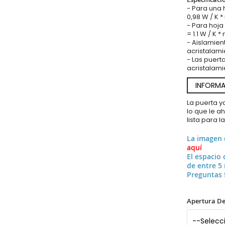
- Para una 
0,98 W / K 
- Para hoja
= 1.1 W / K *
- Aislamien
acristalami
- Las puert
acristalami
INFORMA
La puerta 
lo que le a
lista para l
La imagen
aquí
El espacio 
de entre 5
Preguntas 
Apertura De