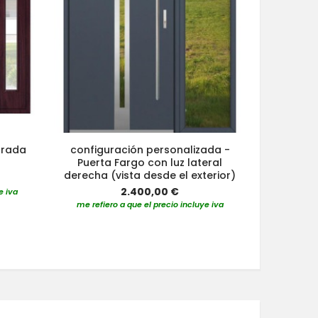
trada
configuración personalizada -
configu
Puerta Fargo con luz lateral
Puerta
derecha (vista desde el exterior)
izquierda
2.400,00 €
e iva
me refiero a que el precio incluye iva
me refier