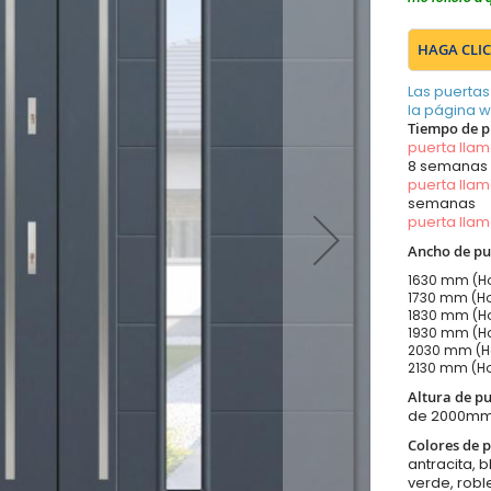
HAGA CLIC
Las puertas
la página 
Tiempo de p
puerta lla
8 semanas
puerta lla
semanas
puerta lla
Ancho de pu
1630 mm (Ho
1730 mm (Ho
1830 mm (Ho
1930 mm (Ho
2030 mm (Ho
2130 mm (Ho
Altura de p
de 2000m
Colores de p
antracita, b
verde, robl