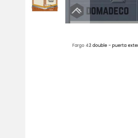
asas francesas
Fargo 42 double - puerta exte
Saltar
al
comienzo
de
la
galería
de
imágenes