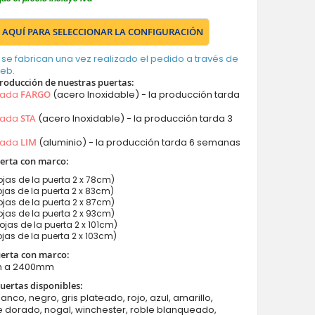
 AQUÍ PARA SELECCIONAR LA CONFIGURACIÓN
 se fabrican una vez realizado el pedido a través de
web.
roducción de nuestras puertas:
mada
FARGO
(acero Inoxidable) - la producción tarda
mada
STA
(acero Inoxidable) - la producción tarda 3
mada
LIM
(aluminio) - la producción tarda 6 semanas
erta con marco
:
jas de la puerta 2 x 78cm)
jas de la puerta 2 x 83cm)
jas de la puerta 2 x 87cm)
jas de la puerta 2 x 93cm)
jas de la puerta 2 x 101cm)
jas de la puerta 2 x 103cm)
uerta con marco:
m a 2400mm
uertas disponibles:
lanco, negro, gris plateado, rojo, azul, amarillo,
e dorado, nogal, winchester, roble blanqueado,