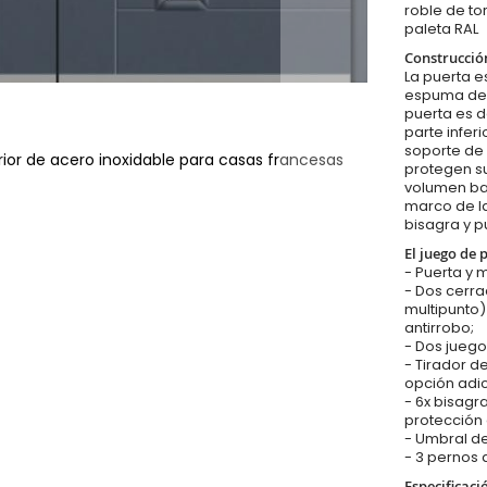
roble de to
paleta RAL
Construcció
La puerta es
espuma de p
puerta es d
parte infer
soporte de 
rior de acero inoxidable para casas francesas
protegen su
volumen baj
marco de la
bisagra y p
El juego de 
- Puerta y 
- Dos cerr
multipunto
antirrobo;
- Dos juego
- Tirador d
opción adic
- 6x bisagr
protección 
- Umbral de
- 3 pernos 
Especificaci