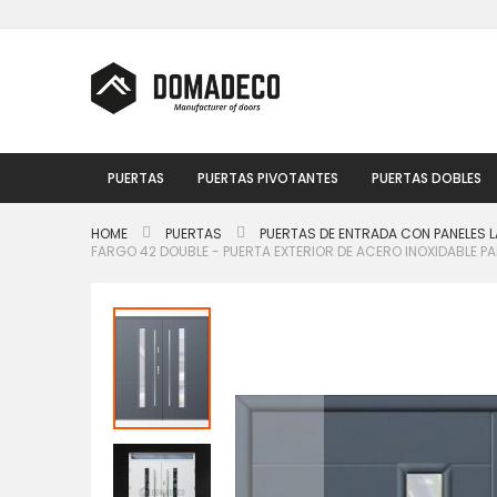
Ir
al
contenido
PUERTAS
PUERTAS PIVOTANTES
PUERTAS DOBLES
HOME
PUERTAS
PUERTAS DE ENTRADA CON PANELES L
FARGO 42 DOUBLE - PUERTA EXTERIOR DE ACERO INOXIDABLE 
Saltar
al
final
de
la
galería
de
imágenes