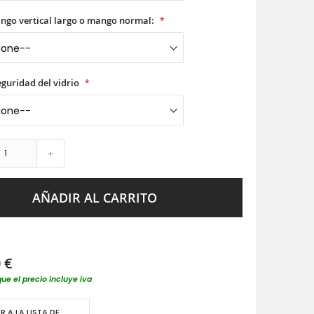
ango vertical largo o mango normal:
seguridad del vidrio
+
AÑADIR AL CARRITO
 €
que el precio incluye iva
R A LA LISTA DE