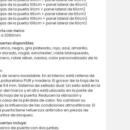
jas de la puerta 106cm + panel lateral de 40cm)
jas de la puerta 91cm + panel lateral de 60cm)
jas de la puerta 96cm + panel lateral de 60cm)
jas de la puerta 106cm + panel lateral de 50cm)
jas de la puerta 106cm + panel lateral de 60cm)
erta con marco:
 a 2080mm
Fargo 26DB - puerta blindada con sidelite
uertas disponibles:
lanco, negro, gris plateado, rojo, azul, amarillo,
e dorado, nogal, winchester, roble blanqueado,
rnero, roble albar, caoba, color personalizado de la
n:
 de acero inoxidable. En el interior está rellena de
oliuretano PUR y madera. El grosor de la hoja de la
e 54 mm. Sistema de sellado dual: Un sello está en la
ior del marco y el otro está ubicado en la parte de
la hoja de la puerta. Reducen la vibración y
 casa de la pérdida de calor. No cambian su
o la influencia de las condiciones atmosféricas. El
 puerta tiene refuerzos antirrobo en piezas de
untos de bloqueo.
puertas incluye:
marco de puerta con dos juntas;