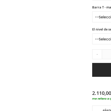
Barra T - m
El nivel de 
-
2.110,00
me refiero a 
AÑADI