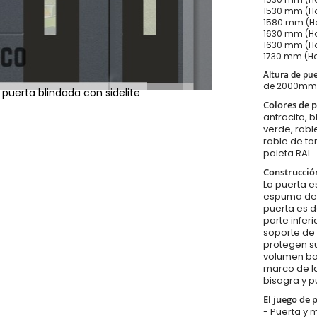
1530 mm (Ho
1580 mm (Ho
1630 mm (Ho
1630 mm (Ho
1730 mm (Ho
Altura de pu
de 2000mm
 puerta blindada con sidelite
Colores de p
antracita, b
verde, robl
roble de to
paleta RAL
Construcció
La puerta es
espuma de p
puerta es d
parte infer
soporte de 
protegen su
volumen baj
marco de la
bisagra y p
El juego de 
- Puerta y 