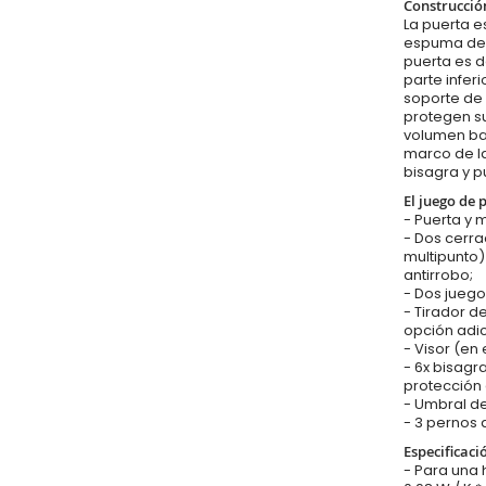
Construcció
La puerta es
espuma de p
puerta es d
parte infer
soporte de 
protegen su
volumen baj
marco de la
bisagra y p
El juego de 
- Puerta y 
- Dos cerr
multipunto
antirrobo;
- Dos juego
- Tirador d
opción adic
- Visor (en
- 6x bisagr
protección 
- Umbral de
- 3 pernos 
Especificaci
- Para una 