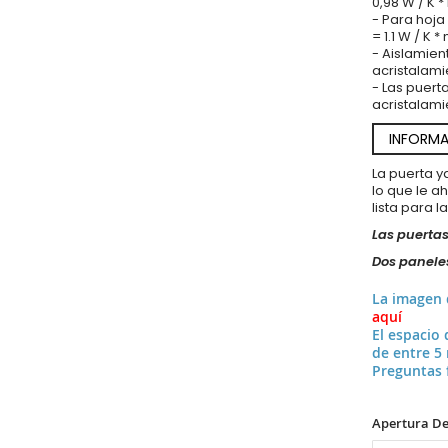
0,98 W / K 
- Para hoja
= 1.1 W / K *
- Aislamien
acristalami
- Las puert
acristalami
INFORMA
La puerta 
lo que le a
lista para l
Las puertas
Dos paneles
La imagen
aquí
El espacio 
de entre 5
Preguntas 
Apertura De