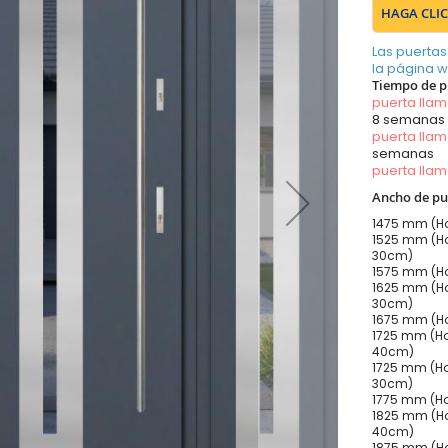
HAGA CLIC
Las puertas
la página 
Tiempo de p
puerta lla
8 semanas
puerta lla
semanas
puerta lla
Ancho de pu
1475 mm (Ho
1525 mm (Ho
30cm)
1575 mm (Ho
1625 mm (Ho
30cm)
1675 mm (Ho
1725 mm (Ho
40cm)
1725 mm (Ho
30cm)
1775 mm (Ho
1825 mm (Ho
40cm)
1875 mm (Ho