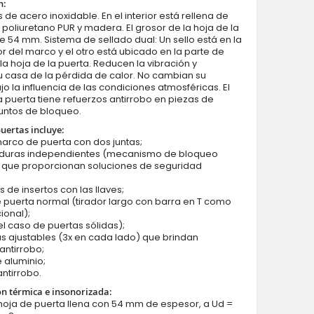
n:
 de acero inoxidable. En el interior está rellena de
oliuretano PUR y madera. El grosor de la hoja de la
e 54 mm. Sistema de sellado dual: Un sello está en la
ior del marco y el otro está ubicado en la parte de
la hoja de la puerta. Reducen la vibración y
 casa de la pérdida de calor. No cambian su
o la influencia de las condiciones atmosféricas. El
 puerta tiene refuerzos antirrobo en piezas de
untos de bloqueo.
puertas incluye:
marco de puerta con dos juntas;
aduras independientes (mecanismo de bloqueo
) que proporcionan soluciones de seguridad
s de insertos con las llaves;
e puerta normal (tirador largo con barra en T como
ional);
 el caso de puertas sólidas);
as ajustables (3x en cada lado) que brindan
antirrobo;
 aluminio;
antirrobo.
ón térmica e insonorizada:
hoja de puerta llena con 54 mm de espesor, a Ud =