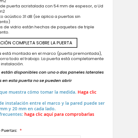
* m2
 de puerta acristalada con 54 mm de espesor, a Ud
 m2
to acústico 31 dB (se aplica a puertas sin
ento)
as de vidrio están hechas de paquetes de triple
ento.
CIÓN COMPLETA SOBRE LA PUERTA
ya está montada en el marco (puerta premontada),
horra todo el trabajo. La puerta está completamente
a instalación.
 están disponibles con uno o dos paneles laterales
 en esta puerta no se pueden abrir
 que muestra cómo tomar la medida.
Haga clic
de instalación entre el marco y la pared puede ser
 mm y 20 mm en cada lado.
frecuentes:
haga clic aquí para comprobarlas
 Puertas: