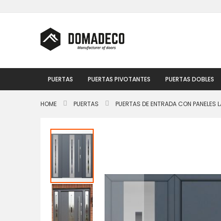
Ir
al
contenido
PUERTAS
PUERTAS PIVOTANTES
PUERTAS DOBLES
HOME
PUERTAS
PUERTAS DE ENTRADA CON PANELES L
Saltar
al
final
de
la
galería
de
imágenes