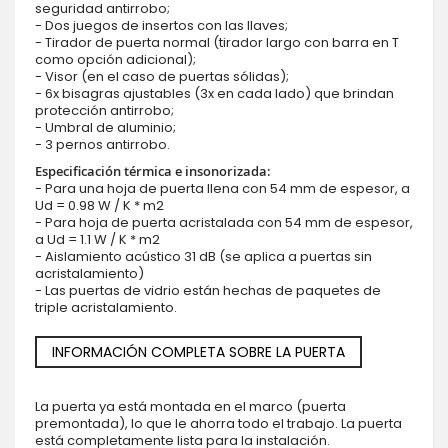
seguridad antirrobo;
- Dos juegos de insertos con las llaves;
- Tirador de puerta normal (tirador largo con barra en T
como opción adicional);
- Visor (en el caso de puertas sólidas);
- 6x bisagras ajustables (3x en cada lado) que brindan
protección antirrobo;
- Umbral de aluminio;
- 3 pernos antirrobo.
Especificación térmica e insonorizada:
- Para una hoja de puerta llena con 54 mm de espesor, a
Ud = 0.98 W / K * m2
- Para hoja de puerta acristalada con 54 mm de espesor,
a Ud = 1.1 W / K * m2
- Aislamiento acústico 31 dB (se aplica a puertas sin
acristalamiento)
- Las puertas de vidrio están hechas de paquetes de
triple acristalamiento.
INFORMACIÓN COMPLETA SOBRE LA PUERTA
La puerta ya está montada en el marco (puerta
premontada), lo que le ahorra todo el trabajo. La puerta
está completamente lista para la instalación.