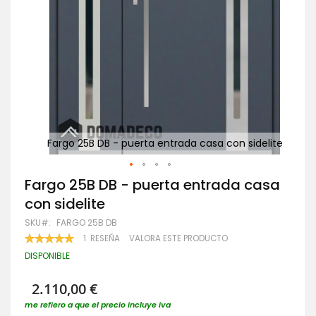
delite
Fargo 25B DB - puerta entrada casa con sidelite
Fa
Saltar
Fargo 25B DB - puerta entrada casa
al
con sidelite
comienzo
de
SKU
FARGO 25B DB
la
VALORACIÓN:
1
RESEÑA
VALORA ESTE PRODUCTO
galería
100
100
% OF
de
DISPONIBLE
imágenes
2.110,00 €
me refiero a que el precio incluye iva