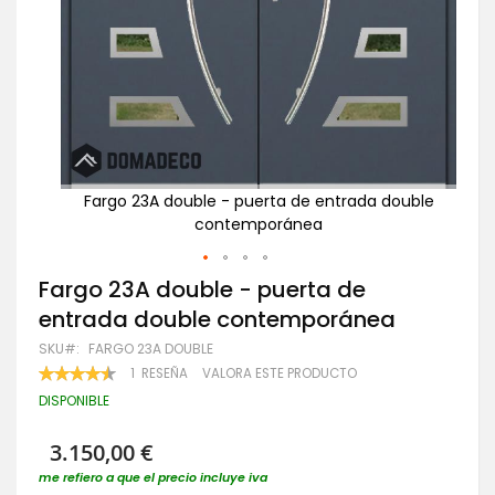
ouble
Fargo 23A double - puerta de entrada double
F
contemporánea
Saltar
Fargo 23A double - puerta de
al
entrada double contemporánea
comienzo
de
SKU
FARGO 23A DOUBLE
la
VALORACIÓN:
1
RESEÑA
VALORA ESTE PRODUCTO
galería
90
100
% OF
de
DISPONIBLE
imágenes
3.150,00 €
me refiero a que el precio incluye iva