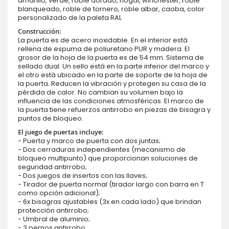
amarillo, verde, roble dorado, nogal, winchester, roble
blanqueado, roble de tornero, roble albar, caoba, color
personalizado de la paleta RAL
Construcción:
La puerta es de acero inoxidable. En el interior está
rellena de espuma de poliuretano PUR y madera. El
grosor de la hoja de la puerta es de 54 mm. Sistema de
sellado dual: Un sello está en la parte inferior del marco y
el otro está ubicado en la parte de soporte de la hoja de
la puerta. Reducen la vibración y protegen su casa de la
pérdida de calor. No cambian su volumen bajo la
influencia de las condiciones atmosféricas. El marco de
la puerta tiene refuerzos antirrobo en piezas de bisagra y
puntos de bloqueo.
El juego de puertas incluye:
- Puerta y marco de puerta con dos juntas;
- Dos cerraduras independientes (mecanismo de
bloqueo multipunto) que proporcionan soluciones de
seguridad antirrobo;
- Dos juegos de insertos con las llaves;
- Tirador de puerta normal (tirador largo con barra en T
como opción adicional);
- 6x bisagras ajustables (3x en cada lado) que brindan
protección antirrobo;
- Umbral de aluminio;
- 3 pernos antirrobo.