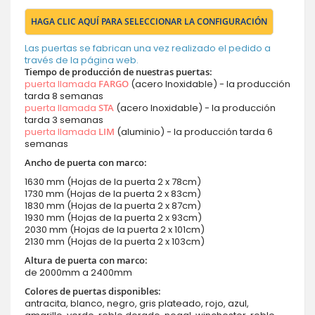
HAGA CLIC AQUÍ PARA SELECCIONAR LA CONFIGURACIÓN
Las puertas se fabrican una vez realizado el pedido a
través de la página web.
Tiempo de producción de nuestras puertas:
puerta llamada
FARGO
(acero Inoxidable) - la producción
tarda 8 semanas
puerta llamada
STA
(acero Inoxidable) - la producción
tarda 3 semanas
puerta llamada
LIM
(aluminio) - la producción tarda 6
semanas
Ancho de puerta con marco
:
1630 mm (Hojas de la puerta 2 x 78cm)
1730 mm (Hojas de la puerta 2 x 83cm)
1830 mm (Hojas de la puerta 2 x 87cm)
1930 mm (Hojas de la puerta 2 x 93cm)
2030 mm (Hojas de la puerta 2 x 101cm)
2130 mm (Hojas de la puerta 2 x 103cm)
Altura de puerta con marco:
de 2000mm a 2400mm
Colores de puertas disponibles:
antracita, blanco, negro, gris plateado, rojo, azul,