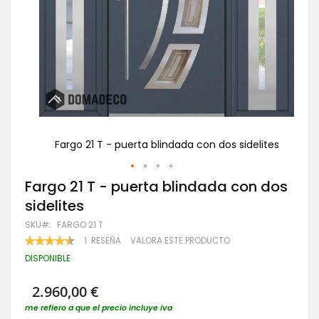
lites
Fargo 21 T - puerta blindada con dos sidelites
F
Saltar
Fargo 21 T - puerta blindada con dos
al
sidelites
comienzo
de
SKU
FARGO 21 T
la
VALORACIÓN:
1
RESEÑA
VALORA ESTE PRODUCTO
galería
90
100
% OF
de
DISPONIBLE
imágenes
2.960,00 €
me refiero a que el precio incluye iva