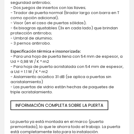
seguridad antirrobo;
- Dos juegos de insertos con las llaves;
- Tirador de puerta normal (tirador largo con barra en T
como opción adicional);
- Visor (en el caso de puertas sólidas);
- 6x bisagras ajustables (3x en cada lado) que brindan
protección antirrobo;
- Umbral de aluminio;
- 3 pernos antirrobo.
Especificación térmica e insonorizada:
- Para una hoja de puerta llena con 54 mm de espesor, a
Ud = 0,98 W / K * m2
- Para hoja de puerta acristalada con 54 mm de espesor,
a Ud = 1.1 W / K * m2
- Aislamiento acústico 31 dB (se aplica a puertas sin
acristalamiento)
- Las puertas de vidrio están hechas de paquetes de
triple acristalamiento.
INFORMACIÓN COMPLETA SOBRE LA PUERTA
La puerta ya está montada en el marco (puerta
premontada), lo que le ahorra todo el trabajo. La puerta
está completamente lista para la instalación.