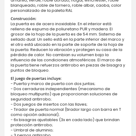
amarillo, verde, roble dorado, nogal, winchester, roble
blanqueado, roble de tornero, roble albar, caoba, color
personalizado de la paleta RAL
Construcción:
La puerta es de acero inoxidable. En el interior está
rellena de espuma de poliuretano PUR y madera. El
grosor de la hoja de la puerta es de 54 mm. Sistema de
sellado dual: Un sello está en la parte inferior del marco y
el otro está ubicado en la parte de soporte de la hoja de
la puerta. Reducen la vibración y protegen su casa de la
pérdida de calor. No cambian su volumen bajo la
influencia de las condiciones atmosféricas. El marco de
la puerta tiene refuerzos antirrobo en piezas de bisagra y
puntos de bloqueo.
El juego de puertas incluye:
- Puerta y marco de puerta con dos juntas;
- Dos cerraduras independientes (mecanismo de
bloqueo multipunto) que proporcionan soluciones de
seguridad antirrobo;
- Dos juegos de insertos con las llaves;
- Tirador de puerta normal (tirador largo con barra en T
como opción adicional);
- 6x bisagras ajustables (3x en cada lado) que brindan
protección antirrobo;
- Umbral de aluminio;
- 3 pernos antirrobo.