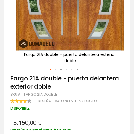
rior
Fargo 21A double - puerta delantera exterior
doble
Saltar
Fargo 21A double - puerta delantera
al
exterior doble
comienzo
de
SKU
FARGO 21A DOUBLE
la
VALORACIÓN:
1
RESEÑA
VALORA ESTE PRODUCTO
galería
80
100
% OF
de
DISPONIBLE
imágenes
3.150,00 €
me refiero a que el precio incluye iva