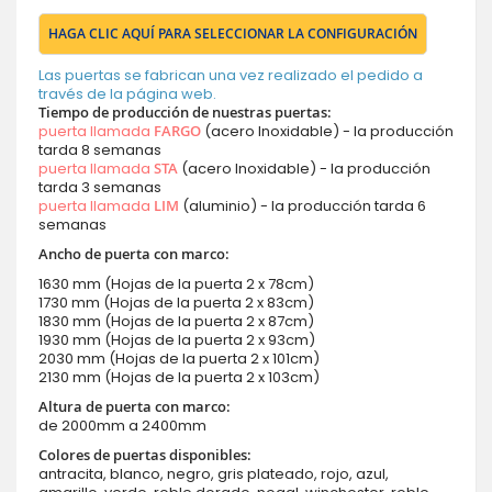
HAGA CLIC AQUÍ PARA SELECCIONAR LA CONFIGURACIÓN
Las puertas se fabrican una vez realizado el pedido a
través de la página web.
Tiempo de producción de nuestras puertas:
puerta llamada
FARGO
(acero Inoxidable) - la producción
tarda 8 semanas
puerta llamada
STA
(acero Inoxidable) - la producción
tarda 3 semanas
puerta llamada
LIM
(aluminio) - la producción tarda 6
semanas
Ancho de puerta con marco
:
1630 mm (Hojas de la puerta 2 x 78cm)
1730 mm (Hojas de la puerta 2 x 83cm)
1830 mm (Hojas de la puerta 2 x 87cm)
1930 mm (Hojas de la puerta 2 x 93cm)
2030 mm (Hojas de la puerta 2 x 101cm)
2130 mm (Hojas de la puerta 2 x 103cm)
Altura de puerta con marco:
de 2000mm a 2400mm
Colores de puertas disponibles:
antracita, blanco, negro, gris plateado, rojo, azul,