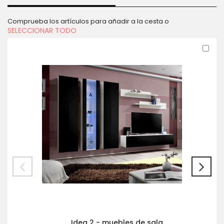
Comprueba los artículos para añadir a la cesta o
SELECCIONAR TODO
Aña
al
carr
Idea 2 - muebles de sala