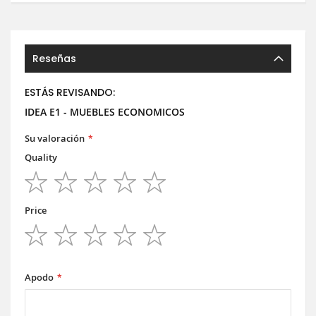
Reseñas
ESTÁS REVISANDO:
IDEA E1 - MUEBLES ECONOMICOS
Su valoración
Quality
1
2
3
4
5
star
stars
stars
stars
stars
Price
1
2
3
4
5
star
stars
stars
stars
stars
Apodo