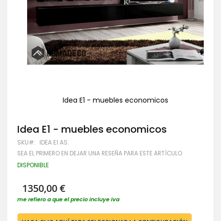
Idea E1 - muebles economicos
Saltar
al
Idea E1 - muebles economicos
comienzo
de
SKU
IDEA E1 AS.
la
galería
SEA EL PRIMERO EN DEJAR UNA RESEÑA PARA ESTE ARTÍCULO
de
DISPONIBLE
imágenes
1350,00 €
me refiero a que el precio incluye iva