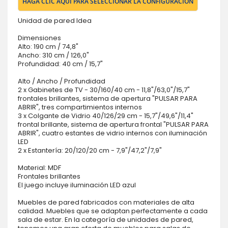
HAGA CLIC AQUÍ PARA SELECCIONAR LA CONFIGURACIÓN
Unidad de pared Idea
Dimensiones
Alto: 190 cm / 74,8"
Ancho: 310 cm / 126,0"
Profundidad: 40 cm / 15,7"
Alto / Ancho / Profundidad
2 x Gabinetes de TV - 30/160/40 cm - 11,8"/63,0"/15,7"
frontales brillantes, sistema de apertura "PULSAR PARA
ABRIR", tres compartimientos internos
3 x Colgante de Vidrio 40/126/29 cm - 15,7"/49,6"/11,4"
frontal brillante, sistema de apertura frontal "PULSAR PARA
ABRIR", cuatro estantes de vidrio internos con iluminación
LED
2 x Estantería: 20/120/20 cm - 7,9"/47,2"/7,9"
Material: MDF
Frontales brillantes
El juego incluye iluminación LED azul
Muebles de pared fabricados con materiales de alta
calidad. Muebles que se adaptan perfectamente a cada
sala de estar. En la categoría de unidades de pared,