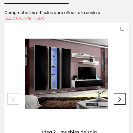
Comprueba los artículos para añadir a la cesta o
SELECCIONAR TODO
Aña
al
carr
Idea 2 - muebles de sala