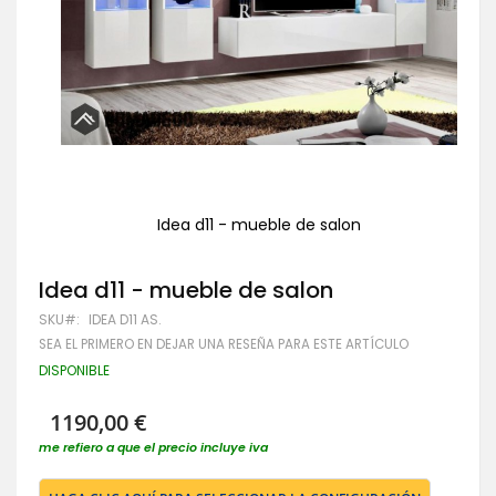
Idea d11 - mueble de salon
Saltar
al
Idea d11 - mueble de salon
comienzo
de
SKU
IDEA D11 AS.
la
galería
SEA EL PRIMERO EN DEJAR UNA RESEÑA PARA ESTE ARTÍCULO
de
DISPONIBLE
imágenes
1190,00 €
me refiero a que el precio incluye iva