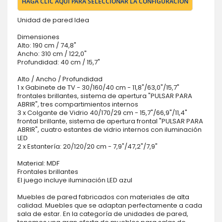
HAGA CLIC AQUÍ PARA SELECCIONAR LA CONFIGURACIÓN
Unidad de pared Idea
Dimensiones
Alto: 190 cm / 74,8"
Ancho: 310 cm / 122,0"
Profundidad: 40 cm / 15,7"
Alto / Ancho / Profundidad
1 x Gabinete de TV - 30/160/40 cm - 11,8"/63,0"/15,7"
frontales brillantes, sistema de apertura "PULSAR PARA
ABRIR", tres compartimientos internos
3 x Colgante de Vidrio 40/170/29 cm - 15,7"/66,9"/11,4"
frontal brillante, sistema de apertura frontal "PULSAR PARA
ABRIR", cuatro estantes de vidrio internos con iluminación
LED
2 x Estantería: 20/120/20 cm - 7,9"/47,2"/7,9"
Material: MDF
Frontales brillantes
El juego incluye iluminación LED azul
Muebles de pared fabricados con materiales de alta
calidad. Muebles que se adaptan perfectamente a cada
sala de estar. En la categoría de unidades de pared,