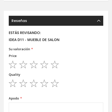
Reseñas
ESTÁS REVISANDO:
IDEA D11 - MUEBLE DE SALON
Su valoración
Price
1
2
3
4
5
star
stars
stars
stars
stars
Quality
1
2
3
4
5
star
stars
stars
stars
stars
Apodo