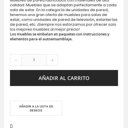
Muebles de pared fabricados con materiales de alta
calidad. Muebles que se adaptan perfectamente a cada
sala de estar. En la categoría de unidades de pared,
tenemos una gran oferta de muebles para salas de
estar, como unidades de pared de televisión, estanterías
de pared, etc. ¡Siempre nos esforzamos por ofrecer solo
los mejores muebles al mejor precio!
Los muebles se embalan en paquetes con instrucciones y
elementos para el autoensamblaje.
-
+
AÑADIR AL CARRITO
AÑADIR A LA LISTA DE
DESEOS