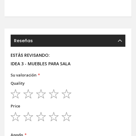
Reseñas
ESTÁS REVISANDO:
IDEA 3 - MUEBLES PARA SALA
Su valoración
Quality
1
2
3
4
5
star
stars
stars
stars
stars
Price
1
2
3
4
5
star
stars
stars
stars
stars
Apodo