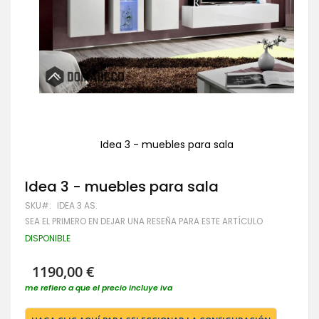
Idea 3 - muebles para sala
Saltar
al
Idea 3 - muebles para sala
comienzo
de
SKU
IDEA 3 AS.
la
galería
SEA EL PRIMERO EN DEJAR UNA RESEÑA PARA ESTE ARTÍCULO
de
DISPONIBLE
imágenes
1190,00 €
me refiero a que el precio incluye iva