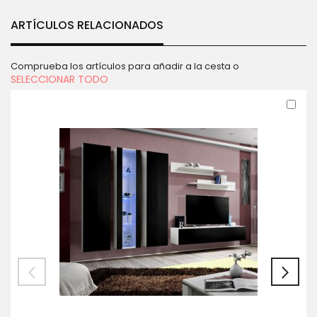
ARTÍCULOS RELACIONADOS
Comprueba los artículos para añadir a la cesta o
SELECCIONAR TODO
Aña
al
carr