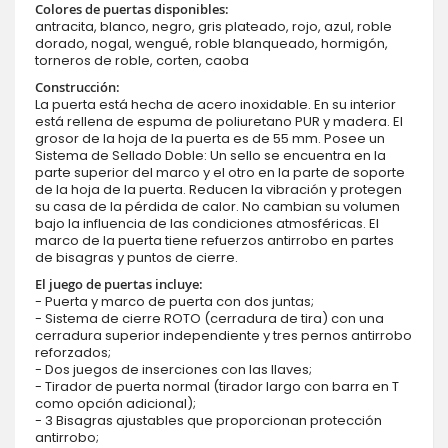
Colores de puertas disponibles:
antracita, blanco, negro, gris plateado, rojo, azul, roble
dorado, nogal, wengué, roble blanqueado, hormigón,
torneros de roble, corten, caoba
Construcción:
La puerta está hecha de acero inoxidable. En su interior
está rellena de espuma de poliuretano PUR y madera. El
grosor de la hoja de la puerta es de 55 mm. Posee un
Sistema de Sellado Doble: Un sello se encuentra en la
parte superior del marco y el otro en la parte de soporte
de la hoja de la puerta. Reducen la vibración y protegen
su casa de la pérdida de calor. No cambian su volumen
bajo la influencia de las condiciones atmosféricas. El
marco de la puerta tiene refuerzos antirrobo en partes
de bisagras y puntos de cierre.
El juego de puertas incluye:
- Puerta y marco de puerta con dos juntas;
- Sistema de cierre ROTO (cerradura de tira) con una
cerradura superior independiente y tres pernos antirrobo
reforzados;
- Dos juegos de inserciones con las llaves;
- Tirador de puerta normal (tirador largo con barra en T
como opción adicional);
- 3 Bisagras ajustables que proporcionan protección
antirrobo;