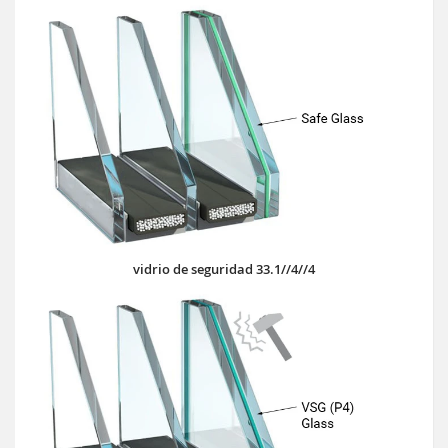
vidrio de seguridad 33.1//4//4