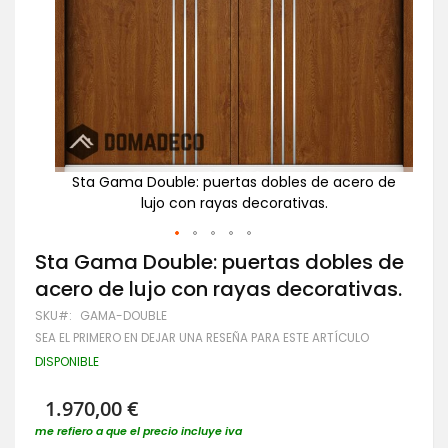
ro de
Sta Gama Double: puertas dobles de acero de
St
lujo con rayas decorativas.
Saltar
Sta Gama Double: puertas dobles de
al
acero de lujo con rayas decorativas.
comienzo
de
SKU
GAMA-DOUBLE
la
SEA EL PRIMERO EN DEJAR UNA RESEÑA PARA ESTE ARTÍCULO
galería
de
DISPONIBLE
imágenes
1.970,00 €
me refiero a que el precio incluye iva