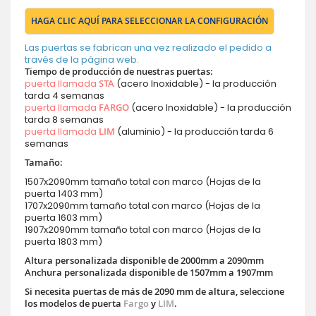
HAGA CLIC AQUÍ PARA SELECCIONAR LA CONFIGURACIÓN
Las puertas se fabrican una vez realizado el pedido a
través de la página web.
Tiempo de producción de nuestras puertas:
puerta llamada
STA
(acero Inoxidable) - la producción
tarda 4 semanas
puerta llamada
FARGO
(acero Inoxidable) - la producción
tarda 8 semanas
puerta llamada
LIM
(aluminio) - la producción tarda 6
semanas
Tamaño:
1507x2090mm tamaño total con marco (Hojas de la
puerta 1403 mm)
1707x2090mm tamaño total con marco (Hojas de la
puerta 1603 mm)
1907x2090mm tamaño total con marco (Hojas de la
puerta 1803 mm)
Altura personalizada disponible de 2000mm a 2090mm
Anchura personalizada disponible de 1507mm a 1907mm
Si necesita puertas de más de 2090 mm de altura, seleccione
los modelos de puerta
Fargo
y
LIM
.